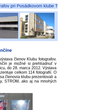
ri Posádkovom klube Trenčín
enčíne
ýstava členov Klubu fotografov.
nčín je možné si prehliadnuť v
licu, do 28. marca 2012. Výstava
entuje celkom 114 fotografií. O
sa členovia klubu prezentovali a
onty, STROM, ako aj na mnohých