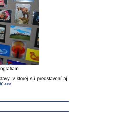
tografiami
tavy, v ktorej sú predstavení aj
iť >>>