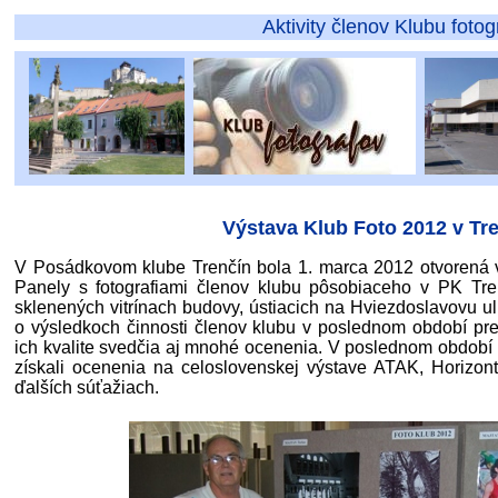
Aktivity členov Klubu fotografov p
Výstava Klub Foto 2012 v Tr
V Posádkovom klube Trenčín bola 1. marca 2012 otvorená v
Panely s fotografiami členov klubu pôsobiaceho v PK Tre
sklenených vitrínach budovy, ústiacich na Hviezdoslavovu u
o výsledkoch činnosti členov klubu v poslednom období prez
ich kvalite svedčia aj mnohé ocenenia. V poslednom období 
získali ocenenia na celoslovenskej výstave ATAK, Horiz
ďalších súťažiach.