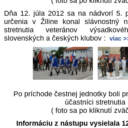
( foto sa po kliknutí zväč
Dňa 12. júla 2012 sa na nádvorí 5. 
určenia v Žiline konal slávnostný 
stretnutia veteránov výsadko
slovenských a českých klubov :
viac >
Po príchode čestnej jednotky boli pri
účastníci stretnutia
( foto sa po kliknutí zväč
Informáciu z nástupu vysielala 12