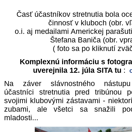
Časť účastníkov stretnutia bola o
činnosť v kluboch (obr. vľ
o.i. aj medailami Americkej parašut
Štefana Baniča (obr. vpr
( foto sa po kliknutí zväč
Komplexnú informáciu s fotogra
uverejnila 12. júla SITA tu
:
o
Na záver slávnostného nástupu 
účastníci stretnutia pred tribúnou
svojimi klubovými zástavami - niektor
zubami, ale všetci sa snažili p
mladosti...