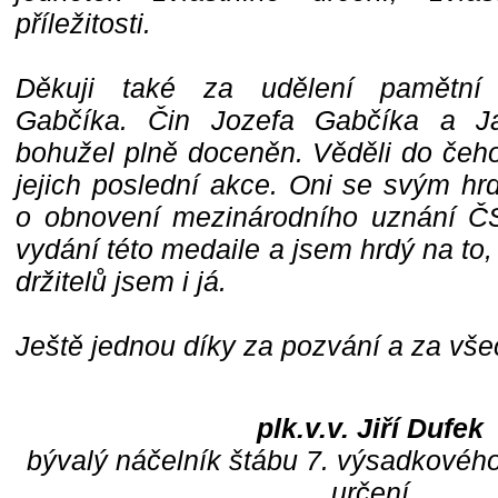
příležitosti.
Děkuji také za udělení pamětní
Gabčíka. Čin Jozefa Gabčíka a J
bohužel plně doceněn. Věděli do čeho
jejich poslední akce. Oni se svým hrd
o obnovení mezinárodního uznání ČS
vydání této medaile a jsem hrdý na to, 
držitelů jsem i já.
Ještě jednou díky za pozvání a za vše
plk.v.v. Jiří Dufek
bývalý náčelník štábu 7. výsadkového
určení