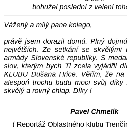
bohužel poslední z velení toh
Vážený a milý pane kolego,
právě jsem dorazil domů. Plný dojmů
největších. Ze setkání se skvělými
armády Slovenské republiky. S meda
slov, kterým bych Ti zcela vyjádřil d
KLUBU Dušana Hrice. Věřím, že na n
alespoń trochu budu moci svůj díky k
skvělý a rovný chlap. Díky !
Pavel Chmelík
( Reportáž Oblastného klubu Trenčín