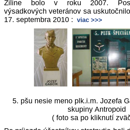
Žiline bolo v roku 2007. Posle
výsadkových veteránov sa uskutočnilo 
17. septembra 2010 :
viac >>>
5. pšu nesie meno plk.i.m. Jozefa Ga
skupiny Antropoid
( foto sa po kliknutí zväč