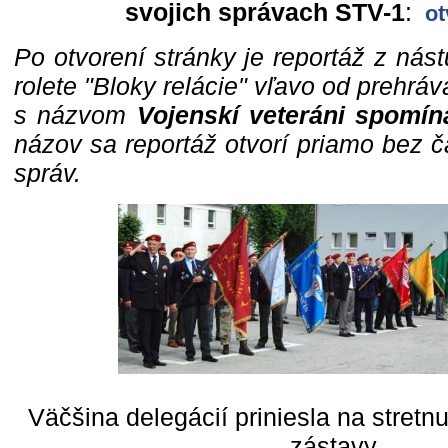
svojich správach STV-1
:
ot
Po otvorení stránky je reportáž z nás
rolete "Bloky relácie" vľavo od prehráv
s názvom
Vojenskí veteráni spomín
názov sa reportáž otvorí priamo bez č
správ.
Väčšina delegácií priniesla na stretn
zástavy