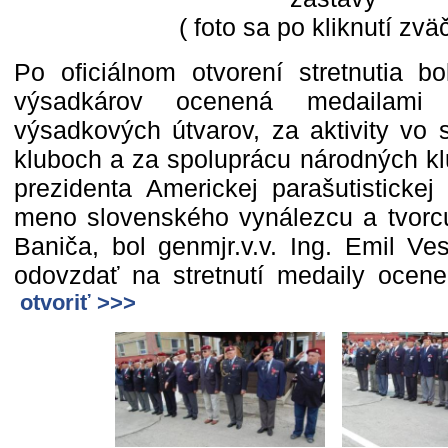
( foto sa po kliknutí zväč
Po oficiálnom otvorení stretnutia b
výsadkárov ocenená medailami
výsadkových útvarov, za aktivity vo 
kluboch a za spoluprácu národných kl
prezidenta Americkej parašutistickej
meno slovenského vynálezcu a tvorc
Baniča, bol genmjr.v.v. Ing. Emil Ve
odovzdať na stretnutí medaily ocen
otvoriť >>>