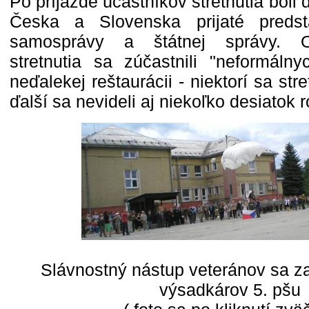
Po príjazde účastníkov stretnutia boli 
Česka a Slovenska prijaté predstav
samosprávy a štátnej správy. Os
stretnutia sa zúčastnili "neformáln
neďalekej reštaurácii - niektorí sa str
ďalší sa nevideli aj niekoľko desiatok r
Slávnostný nástup veteránov sa 
výsadkárov 5. pšu