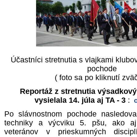
Účastníci stretnutia s vlajkami klub
pochode
( foto sa po kliknutí zväč
Reportáž z stretnutia výsadkov
vysielala 14. júla aj TA - 3
:
o
Po slávnostnom pochode nasledoval
techniky a výcviku 5. pšu, ako aj
veteránov v prieskumných discipl