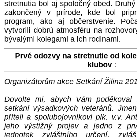
stretnutia bol aj spoločný obed. Druhý 
zakončený v prírode, kde bol prip
program, ako aj občerstvenie. Poča
vytvorili dobrú atmosféru na rozhovor
bývalými kolegami a ich rodinami.
Prvé odozvy na stretnutie od kol
klubov
:
Organizátorům akce Setkání Žilina 20
Dovolte mi, abych Vám poděkoval 
setkání výsadkových veteránů. Jmen
příteli a spolubojovníkovi plk. v.v. 
jeho výstižný projev a jedno z pr
jednotek zvláštního určení, zvlá