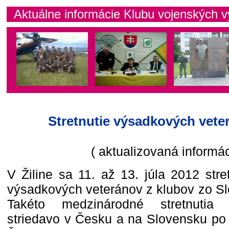
Aktuálne informácie Klubu vojenských v
Stretnutie výsadkových vete
( aktualizovaná informác
V Žiline sa 11. až 13. júla 2012 stret
výsadkových veteránov z klubov zo S
Takéto medzinárodné stretnutia
striedavo v Česku a na Slovensku po p