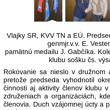
Vlajky SR, KVV TN a EÚ. Preds
genmjr.v.v. E. Vest
pamätnú medailu J. Gabčíka. Kol
klubu sošku čs. výs
Rokovanie sa nieslo v družnom 
pretože predseda vyhodnotil ok
činnosti aj aktivity členov klubu
združeniach a organizáciách, kde
členovia. Duch vzájomnej úcty a 