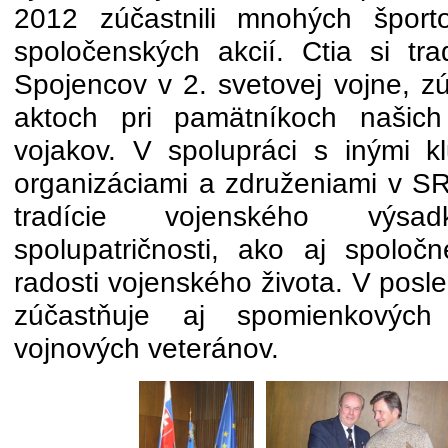
2012 zúčastnili mnohých športo
spoločenských akcií. Ctia si tr
Spojencov v 2. svetovej vojne, z
aktoch pri pamätníkoch našich
vojakov. V spolupráci s inými k
organizáciami a združeniami v SR
tradície vojenského výsadk
spolupatričnosti, ako aj spoločn
radosti vojenského života. V posl
zúčastňuje aj spomienkových
vojnových veteránov.