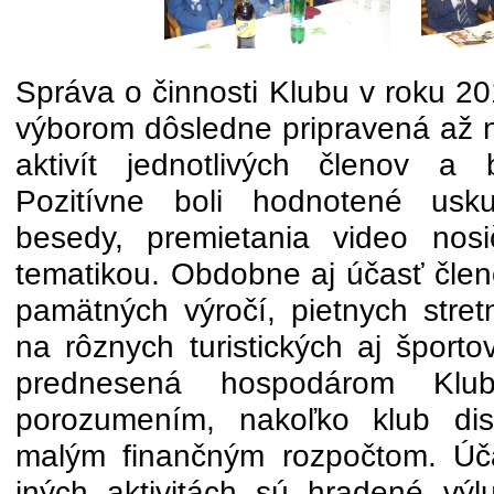
Správa o činnosti Klubu v roku 2
výborom dôsledne pripravená až 
aktivít jednotlivých členov a 
Pozitívne boli hodnotené usku
besedy, premietania video nos
tematikou. Obdobne aj účasť člen
pamätných výročí, pietnych stret
na rôznych turistických aj šport
prednesená hospodárom Klu
porozumením, nakoľko klub dis
malým finančným rozpočtom. Úča
iných aktivitách sú hradené výl