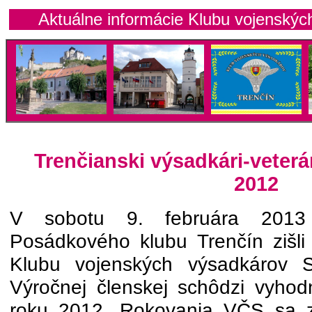
Aktuálne informácie Klubu vojenských
Trenčianski výsadkári-veterá
2012
V sobotu 9. februára 2013
Posádkového klubu Trenčín zišli
Klubu vojenských výsadkárov 
Výročnej členskej schôdzi vyhodn
roku 2012. Rokovania VČS sa zú