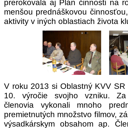
prerokovala aj Plán činnosti na r
menšou prednáškovou činnosťou,
aktivity v iných oblastiach života k
V roku 2013 si Oblastný KVV SR 
10. výročie svojho vzniku. Za
členovia vykonali mnoho predn
premietnutých množstvo filmov, z
výsadkárskym obsahom ap. Člen