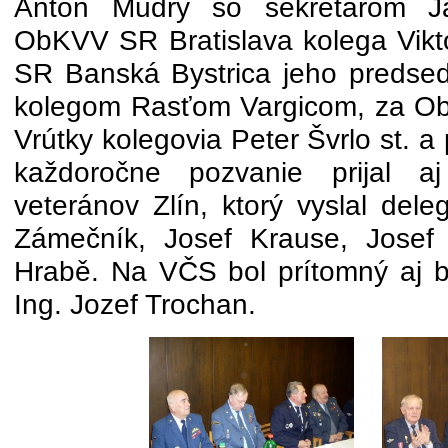
Anton Múdry so sekretárom 
ObKVV SR Bratislava kolega Vik
SR Banská Bystrica jeho predsed
kolegom Rasťom Vargicom, za Ob
Vrútky kolegovia Peter Švrlo st. a 
každoročne pozvanie prijal a
veteránov Zlín, ktorý vyslal dele
Zámečník, Josef Krause, Josef
Hrabě. Na VČS bol prítomný aj bu
Ing. Jozef Trochan.