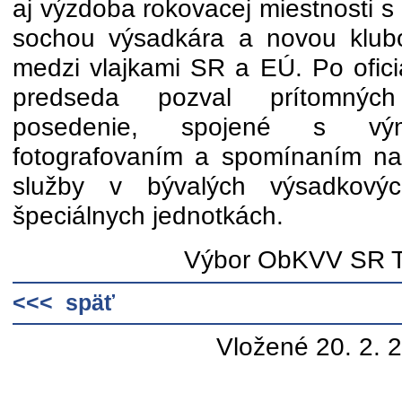
aj výzdoba rokovacej miestnosti 
sochou výsadkára a novou klub
medzi vlajkami SR a EÚ. Po ofi
predseda pozval prítomnýc
posedenie, spojené s vým
fotografovaním a spomínaním na 
služby v bývalých výsadkový
špeciálnych jednotkách.
Výbor ObKVV SR T
<<< späť
Vložené 20. 2. 