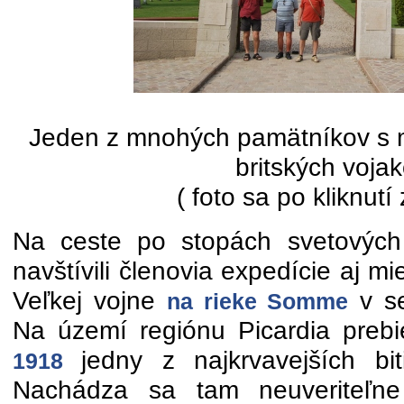
Jeden z mnohých pamätníkov s m
britských voja
( foto sa po kliknutí
Na ceste po stopách svetových 
navštívili členovia expedície aj m
Veľkej vojne
v se
na rieke Somme
Na území regiónu Picardia prebi
jedny z najkrvavejších bit
1918
Nachádza sa tam neuveriteľn