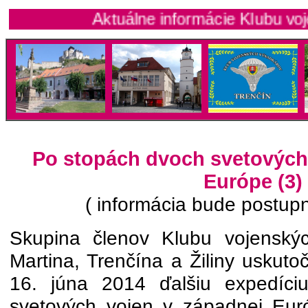
Aktuálne informácie Klubu vojenských
Po stopách dvoch svetových
Európe (3)
( informácia bude postupn
Skupina členov Klubu vojenský
Martina, Trenčína a Žiliny uskuto
16. júna 2014 ďalšiu expedíci
svetových vojen v západnej Eur