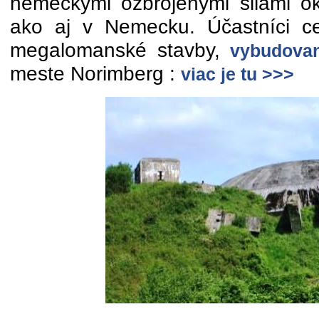
nemeckými ozbrojenými silami o
ako aj v Nemecku. Účastníci ces
megalomanské stavby,
vybudovan
meste Norimberg :
viac je tu >>>