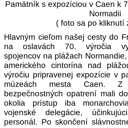
Pamätník s expozíciou v Caen k 70
Normadii
( foto sa po kliknutí
Hlavným cieľom našej cesty do F
na oslavách 70. výročia vy
spojencov na plážach Normandie,
amerického cintorína nad pláž
výročiu pripravenej expozície v 
múzeách mesta Caen. Z 
bezpečnostných opatrení mali do
okolia prístup iba monarchovia,
vojenské delegácie, účinkujú
personál. Po skončení slávnost