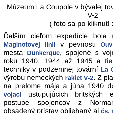
Múzeum La Coupole v bývalej tová
V-2
( foto sa po kliknutí
Ďalším cieľom expedície bola
v pevnosti
Maginotovej línii
Ouv
mesta
, spojené s vo
Dunkerque
roku 1940, 1944 až 1945 a tie
techniky v podzemnej tovární
La 
výrobu nemeckých
. Z pl
rakiet V-2
na prelome mája a júna 1940 d
ustupujúcich britských e
vojaci
postupe spojencov z Norma
obsadený prístav obliehaný aj
čs.