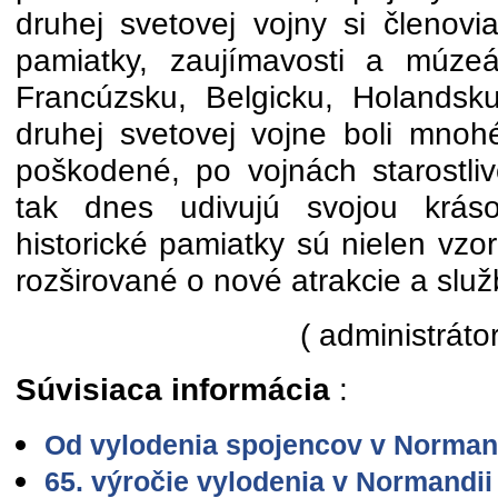
druhej svetovej vojny si členovi
pamiatky, zaujímavosti a múze
Francúzsku, Belgicku, Holands
druhej svetovej vojne boli mnoh
poškodené, po vojnách starostli
tak dnes udivujú svojou kráso
historické pamiatky sú nielen vzo
rozširované o nové atrakcie a služ
( administrátor
Súvisiaca informácia
:
Od vylodenia spojencov v Normand
65. výročie vylodenia v Normandii