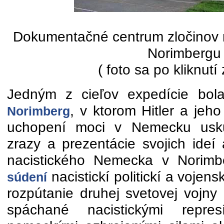
Dokumentačné centrum zločinov
Norimbergu
( foto sa po kliknutí
Jedným z cieľov expedície bol
, v ktorom Hitler a jeh
Norimberg
uchopení moci v Nemecku uskut
zrazy a prezentácie svojich ideí
nacistického Nemecka v Norim
nacistickí politickí a vojens
súdení
rozpútanie druhej svetovej vojn
spáchané nacistickými repre