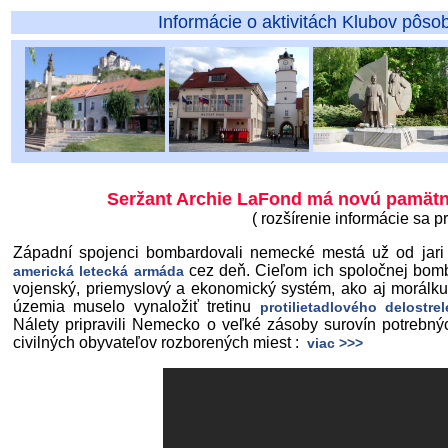
Informácie o aktivitách Klubov pôsobiacich pr
Seržant Archie LaFond má novú pamätnú
( rozšírenie informácie sa pr
Západní spojenci bombardovali nemecké mestá už od jari
cez deň. Cieľom ich spoločnej bomb
americká letecká armáda
vojenský, priemyslový a ekonomický systém, ako aj morálku
územia muselo vynaložiť tretinu
protilietadlového delostrel
Nálety pripravili Nemecko o veľké zásoby surovín potrebnýc
civilných obyvateľov rozborených miest :
viac >>>