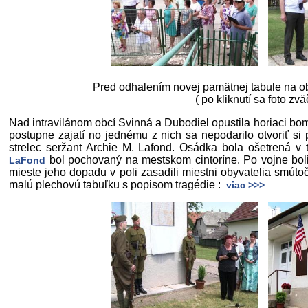
Pred odhalením novej pamätnej tabule na o
( po kliknutí sa foto zvä
Nad intravilánom obcí Svinná a Dubodiel opustila horiaci bo
postupne zajatí no jednému z nich sa nepodarilo otvoriť si
strelec seržant Archie M. Lafond. Osádka bola ošetrená v
bol pochovaný na mestskom cintoríne. Po vojne bol
LaFond
mieste jeho dopadu v poli zasadili miestni obyvatelia smútoč
malú plechovú tabuľku s popisom tragédie :
viac >>>