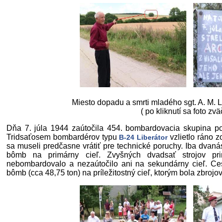
Miesto dopadu a smrti mladého sgt. A. M. 
( po kliknutí sa foto zvä
Dňa 7. júla 1944 zaútočila 454. bombardovacia skupina po
Tridsaťosem bombardérov typu
vzlietlo ráno 
B-24 Liberátor
sa museli predčasne vrátiť pre technické poruchy. Iba dvaná
bômb na primárny cieľ. Zvyšných dvadsať strojov pr
nebombardovalo a nezaútočilo ani na sekundárny cieľ. Ces
bômb (cca 48,75 ton) na príležitostný cieľ, ktorým bola zbro