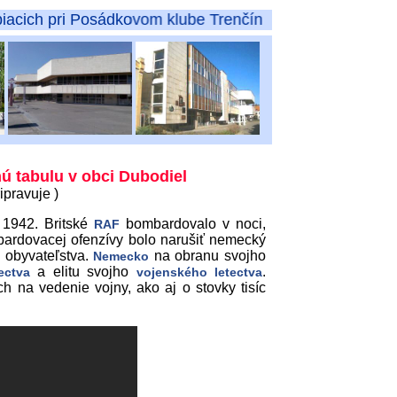
i Posádkovom klube Trenčín
 tabulu v obci Dubodiel
ipravuje )
 1942. Britské
bombardovalo v noci,
RAF
ardovacej ofenzívy bolo narušiť nemecký
 obyvateľstva.
na obranu svojho
Nemecko
a elitu svojho
.
ectva
vojenského letectva
h na vedenie vojny, ako aj o stovky tisíc