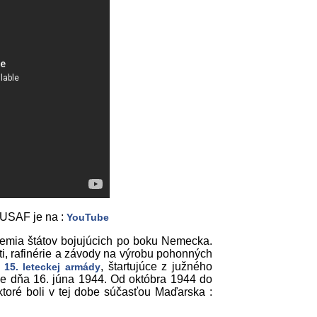
USAF je na :
YouTube
zemia štátov bojujúcich po boku Nemecka.
šti, rafinérie a závody na výrobu pohonných
j
, štartujúce z južného
15. leteckej armády
lave dňa 16. júna 1944. Od októbra 1944 do
toré boli v tej dobe súčasťou Maďarska :