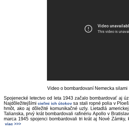
Video o bombardovaní Nemecka silami 
Spojenecké letectvo od leta 1943 začalo bombardovať aj ú
Najdôležitejšími
sa stali ropné polia v Ploe
cieľmi ich útokov
hmôt, ako aj dôležité komunikačné uzly. Lietadlá americke
Talianska, prvý krát bombardovali rafinériu Apollo v Bratis
marca 1945 spojenci bombardovali tri krát aj Nové Zámky, k
viac >>>