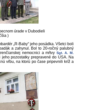
becnom úrade v Dubodieli
čšia )
mbardér „R-Baby“ jeho posádka. Všetci boli
 padák a zahynul. Bol to 20-ročný palubný
 trenčianskej nemocnici a mŕtvy
Sgt. A. M.
i jeho pozostatky prepravené do USA. Na
nú vŕbu, na ktorú po čase pripevnili kríž a