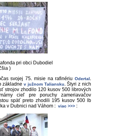
Lafonda pri obci Dubodiel
čšia )
čas svojej 75. misie na rafinériu
.
Odertal
zo základne
. Štyri z nich
v južnom Taliansku
sť strojov zhodilo 120 kusov 500 librových
imárny cieľ pre poruchy zameriavačov
tou späť preto zhodili 195 kusov 500 lb
jovka v Dubnici nad Váhom :
:
viac >>>