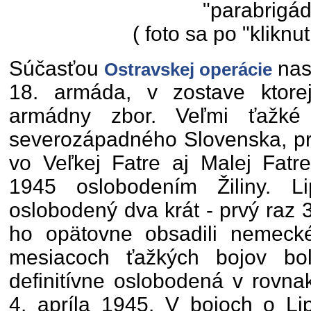
"parabrigád
( foto sa po "kliknut
Súčasťou
nasa
Ostravskej operácie
18. armáda, v zostave ktorej
armádny zbor. Veľmi ťažké
severozápadného Slovenska, pri
vo Veľkej Fatre aj Malej Fatre 
1945 oslobodením Žiliny. Li
oslobodený dva krát - prvý raz 
ho opätovne obsadili nemeck
mesiacoch ťažkých bojov bol
definitívne oslobodená v rovna
4. apríla 1945. V bojoch o Li