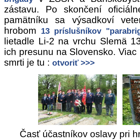
zástavu. Po skončení oficiálne
pamätníku sa výsadkoví veterá
hrobom
13 príslušníkov "parabri
lietadle Li-2 na vrchu Slemä 1
ich presunu na Slovensko. Viac 
smrti je tu :
otvoriť >>>
Časť účastníkov oslavy pri h