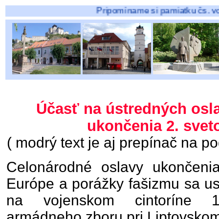
Pripomíname si pamiatku čs. vojakov padl
Účasť na ústredných osla
ukončenia 2. svet
( modrý text je aj prepínač na p
Celonárodné oslavy ukončenia
Európe a porážky fašizmu sa us
na vojenskom cintoríne 1
armádneho zboru pri Liptovskom 