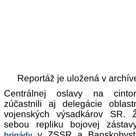
Reportáž je uložená v archív
Centrálnej oslavy na cinto
zúčastnili aj delegácie oblas
vojenských výsadkárov SR. Žil
sebou repliku bojovej zásta
v ZSSR a Banskobystri
brigády