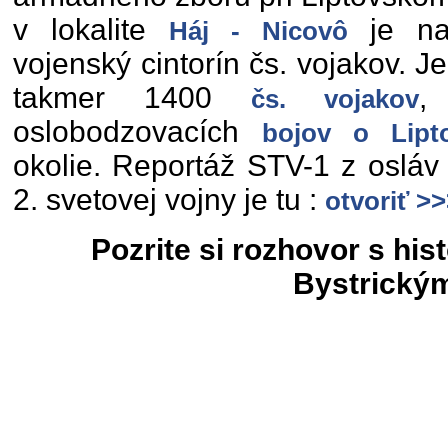
v lokalite
je na 
Háj - Nicovô
vojenský cintorín čs. vojakov.
takmer 1400
,
čs. vojakov
oslobodzovacích
bojov o Lipt
okolie. Reportáž STV-1 z osláv
2. svetovej vojny je tu :
otvoriť >
Pozrite si rozhovor s hi
Bystrický