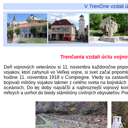
V Trenčíne vzdali úctu vojakom 
Trenčania vzdali úctu vojn
Deň vojnových veteránov si 11. novembra každoročne prip
vojakov, ktorí zahynuli vo Veľkej vojne, si svet začal pripom
hodine 11. novembra 1918 v Compiegne. Vtedy sa zastavili a
bojovali milióny vojakov takmer z celého sveta na bojiskách 
oceánoch. Do tej doby najväčší a najhroznejší vojnový kon
mŕtvych a uvrhol do biedy stámilióny civilných obyvateľov. Po