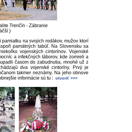
lite Trenčín - Zábranie
äčší )
i pamiatku na svojich rodákov, mužov ktorí
 aspoň pamätných tabúľ. Na Slovensku sa
iekoľko vojenských cintorínov. Vojenské
ocníc a infekčných táborov, kde zomreli a
é upadli časom do zabudnutia, mnohé už z
ádzajú dva vojenské cintoríny. Prvý je
enčanom takmer neznámy. Na jeho obnove
bnejšie informácie sú tu :
otvoriť >>>