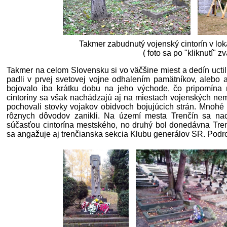
Takmer zabudnutý vojenský cintorín v loka
( foto sa po "kliknutí" zv
Takmer na celom Slovensku si vo väčšine miest a dedín uctil
padli v prvej svetovej vojne odhalením pamätníkov, alebo
bojovalo iba krátku dobu na jeho východe, čo pripomína n
cintoríny sa však nachádzajú aj na miestach vojenských nem
pochovali stovky vojakov obidvoch bojujúcich strán. Mnoh
rôznych dôvodov zanikli. Na území mesta Trenčín sa nach
súčasťou cintorína mestského, no druhý bol donedávna Tr
sa angažuje aj trenčianska sekcia Klubu generálov SR. Podro