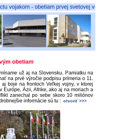
- obetiam prvej svetovej vojny
ovým obetiam
omíname už aj na Slovensku. Pamiatku na
ínať na prvé výročie podpisu prímeria o 11.
j boje na frontoch Veľkej vojny, v ktorej
v Európe, Ázii, Afrike, ako aj na moriach a
flikt zanechal po sebe skoro 10 miliónov
drobnejšie informácie sú tu :
otvoriť >>>