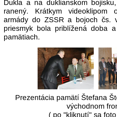
Dukla a na duklianskom bojisku,
ranený. Krátkym videoklipom 
armády do ZSSR a bojoch čs. v
priesmyk bola priblížená doba a
pamätiach.
Prezentácia pamätí Štefana Šte
východnom fro
( po "kliknutí" sa foto