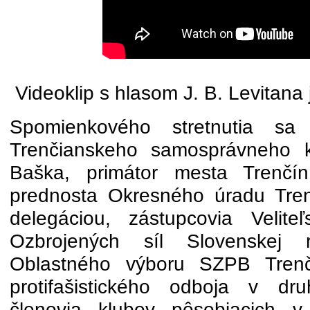
Videoklip s hlasom J. B. Levitana
Spomienkového stretnutia sa 
Trenčianskeho samosprávneho k
Baška, primátor mesta Trenčín
prednosta Okresného úradu Tre
delegáciou, zástupcovia Velite
Ozbrojených síl Slovenskej re
Oblastného výboru SZPB Trenčí
protifašistického odboja v dru
členovia klubov pôsobiacich 