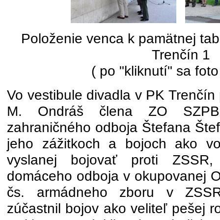
Položenie venca k pamätnej ta
Trenčín 1
( po "kliknutí" sa foto
Vo vestibule divadla v PK Trenčín p
M. Ondráš člena ZO SZPB 
zahraničného odboja Štefana Štefl
jeho zážitkoch a bojoch ako voj
vyslanej bojovať proti ZSSR
domáceho odboja v okupovanej Od
čs. armádneho zboru v ZSSR
zúčastnil bojov ako veliteľ pešej 