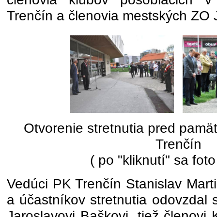
Trenčín a členovia mestských ZO 
Otvorenie stretnutia pred pamä
Trenčín
( po "kliknutí" sa foto
Vedúci PK Trenčín Stanislav Marti
a účastníkov stretnutia odovzdal
Jaroslavovi Baškovi, tiež členo