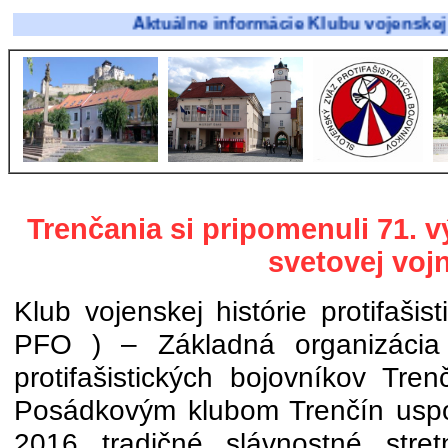
Aktuálne informácie Klubu vojenskej histórie 
Trenčania si pripomenuli 71. v
svetovej voj
Klub vojenskej histórie protifaši
PFO ) – Základná organizácia
protifašistických bojovníkov Tre
Posádkovým klubom Trenčín uspo
2016 tradičné slávnostné stret