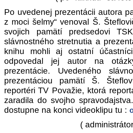
Po uvedenej prezentácii autora p
z moci šelmy“ venoval Š. Šteflov
svojich pamätí predsedovi TS
slávnostného stretnutia a prezen
knihu mohli aj ostatní účastní
odpovedal jej autor na otázky
prezentácie. Uvedeného slávno
prezentáciou pamätí Š. Šteflov
reportéri TV Považie, ktorá repor
zaradila do svojho spravodajstva
dostupne na konci videoklipu tu :
( administrátor