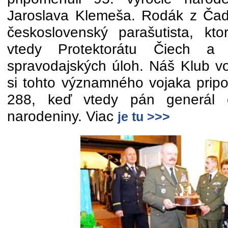
Jaroslava Klemeša. Rodák z Čadc
československý parašutista, kt
vtedy Protektorátu Čiech a
spravodajských úloh. Náš Klub v
si tohto významného vojaka pripo
288, keď vtedy pán generál o
narodeniny. Viac
je tu >>>