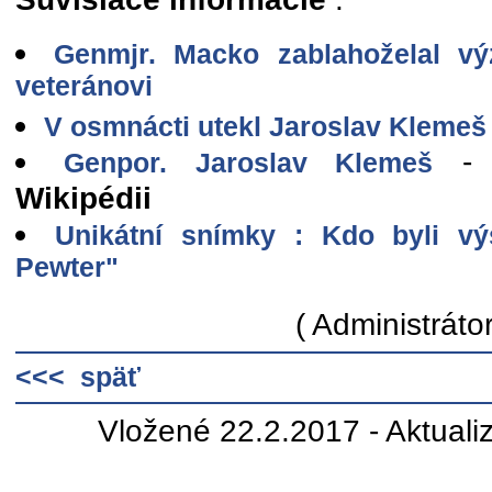
Genmjr. Macko zablahoželal 
veteránovi
V osmnácti utekl Jaroslav Klemeš 
Genpor. Jaroslav Klemeš
Wikipédii
Unikátní snímky : Kdo byli vý
Pewter"
( Administrátor
<<< späť
Vložené 22.2.2017 - Aktuali