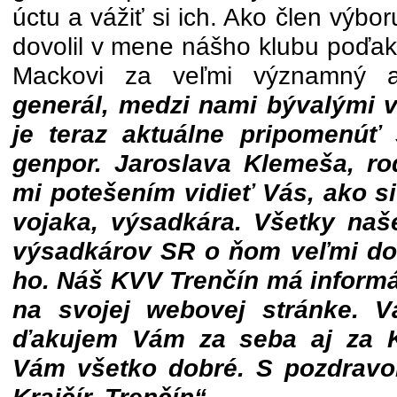
úctu a vážiť si ich. Ako člen výb
dovolil v mene nášho klubu poďak
Mackovi za veľmi významný 
generál, medzi nami bývalými 
je teraz aktuálne pripomenúť 
genpor. Jaroslava Klemeša, ro
mi potešením vidieť Vás, ako si 
vojaka, výsadkára. Všetky naš
výsadkárov SR o ňom veľmi dob
ho. Náš KVV Trenčín má informá
na svojej webovej stránke. V
ďakujem Vám za seba aj za K
Vám všetko dobré. S pozdravom