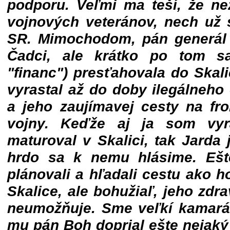
podporu. Veľmi ma teší, že ne
vojnových veteránov, nech už 
SR. Mimochodom, pán generál s
Čadci, ale krátko po tom sa
"financ") presťahovala do Skal
vyrastal až do doby ilegálneho
a jeho zaujímavej cesty na fro
vojny. Keďže aj ja som vyr
maturoval v Skalici, tak Jarda
hrdo sa k nemu hlásime. Eš
plánovali a hľadali cestu ako h
Skalice, ale bohužiaľ, jeho zdr
neumožňuje. Sme veľkí kamarát
mu pán Boh doprial ešte nejaký