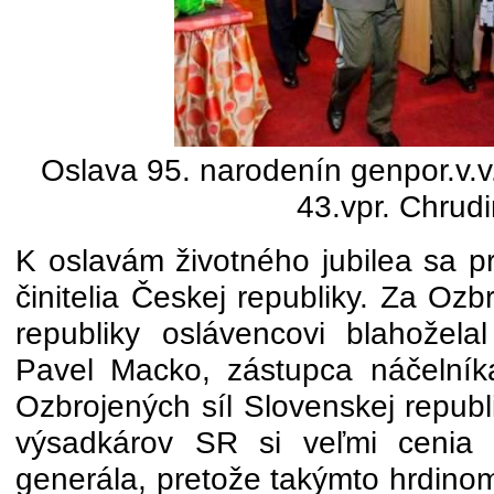
Oslava 95. narodenín genpor.v.v
43.vpr. Chrud
K oslavám životného jubilea sa pri
činitelia Českej republiky. Za Ozb
republiky oslávencovi blahoželal
Pavel Macko, zástupca náčelník
Ozbrojených síl Slovenskej republ
výsadkárov SR si veľmi cenia 
generála, pretože takýmto hrdino