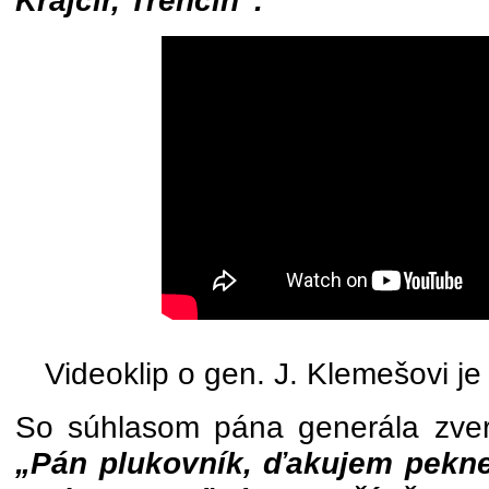
Krajčír, Trenčín“.
Videoklip o gen. J. Klemešovi je
So súhlasom pána generála zver
„Pán plukovník, ďakujem pekne