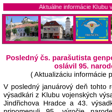
Aktuálne informácie Klubu vojenský
Posledný čs. parašutista genp
oslávil 95. naro
( Aktualizáciu informácie 
V posledný januárový deň tohto r
výsadkári z Klubu vojenských výs
Jindřichova Hradce a 43. výsad
pripomenuli 95. výročie narode