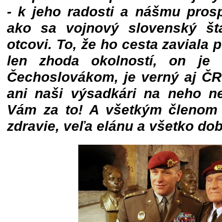
- k jeho radosti a nášmu pros
ako sa vojnový slovenský št
otcovi. To, že ho cesta zaviala 
len zhoda okolností, on je
Čechoslovákom, je verný aj ČR
ani naši výsadkári na neho n
Vám za to! A všetkým členom
zdravie, veľa elánu a všetko dob