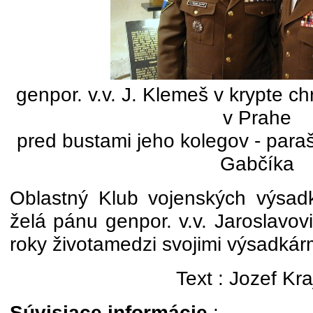
genpor. v.v. J. Klemeš v krypte c
v Prahe
pred bustami jeho kolegov - paraš
Gabčíka
Oblastný Klub vojenských výsad
želá pánu genpor. v.v. Jaroslavov
roky životamedzi svojimi výsadkár
Text : Jozef Kra
Súvisiace informácie
: