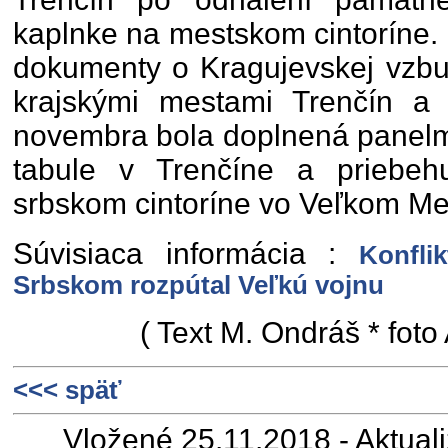
kaplnke na mestskom cintoríne.
dokumenty o Kragujevskej vzbur
krajskými mestami Trenčín a
novembra bola doplnená panelm
tabule v Trenčíne a priebe
srbskom cintoríne vo Veľkom Me
Súvisiaca informácia :
Konfli
Srbskom rozpútal Veľkú vojnu
( Text M. Ondráš * foto
<<< späť
Vložené 25.11.2018 - Aktual