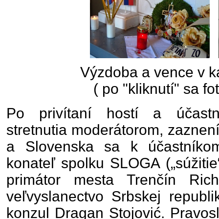
Výzdoba a vence v 
( po "kliknutí" sa fo
Po privítaní hostí a účast
stretnutia moderátorom, zaznen
a Slovenska sa k účastníkom s
konateľ spolku SLOGA („súžitie
primátor mesta Trenčín Ric
veľvyslanectvo Srbskej republ
konzul Dragan Stojović. Pravos