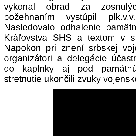
vykonal obrad za zosnulý
požehnaním vystúpil plk.v.v
Nasledovalo odhalenie pamät
Kráľovstva SHS a textom v srb
Napokon pri znení srbskej voje
organizátori a delegácie účast
do kaplnky aj pod pamätnú 
stretnutie ukončili zvuky vojensk