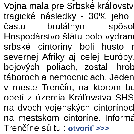
Vojna mala pre Srbské kráľovst
tragické následky - 30% jeho 
často brutálnym spôso
Hospodárstvo štátu bolo vydran
srbské cintoríny boli husto r
severnej Afriky aj celej Európ
bojových poliach, zostali hro
táboroch a nemocniciach. Jeden
v meste Trenčín, na ktorom bo
obetí z územia Kráľovstva SHS
na dvoch vojenských cintorínoc
na mestskom cintoríne. Inform
Trenčíne sú tu :
otvoriť >>>