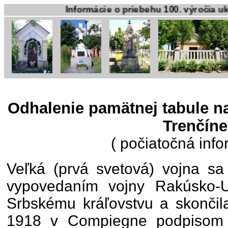
Informácie o priebehu 100. výročia ukončenia p
Odhalenie pamätnej tabule na
Trenčíne
( počiatočná info
Veľká (prvá svetová) vojna sa
vypovedaním vojny Rakúsko-
Srbskému kráľovstvu a skončil
1918 v Compiegne podpisom 