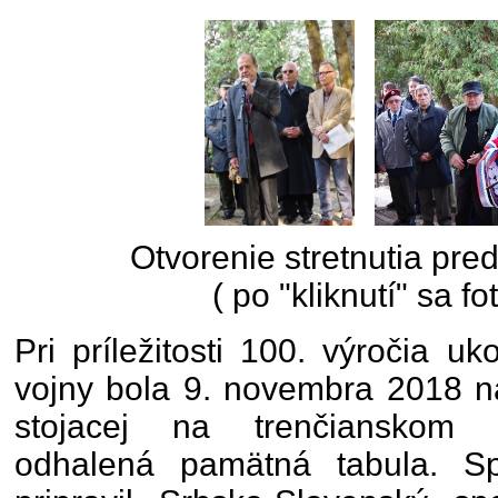
Otvorenie stretnutia pr
( po "kliknutí" sa fo
Pri príležitosti 100. výročia u
vojny bola 9. novembra 2018 na
stojacej na trenčianskom m
odhalená pamätná tabula. Sp