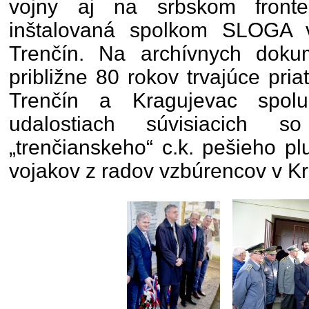
vojny aj na srbskom fronte
inštalovaná spolkom SLOGA 
Trenčín. Na archívnych doku
približne 80 rokov trvajúce pri
Trenčín a Kragujevac spolu
udalostiach súvisiacich s
„trenčianskeho“ c.k. pešieho p
vojakov z radov vzbúrencov v Kr