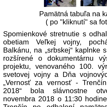
Pamätná tabuľa na 
( po "kliknutí" sa fo
Spomienkové stretnutie s odha
obetiam Veľkej vojny, poch
Balkánu, na „srbskej“ kaplnke s
rozšírené o dokumentárnu vý
projektu, venovaného 100. výr
svetovej vojny a Dňa vojnovýc
„Vernosť za vernosť - Trenčí
2018“ bola slávnostne otvo
novembra 2018 o 11:30 hodin
Trenčín po odhalení pamätne