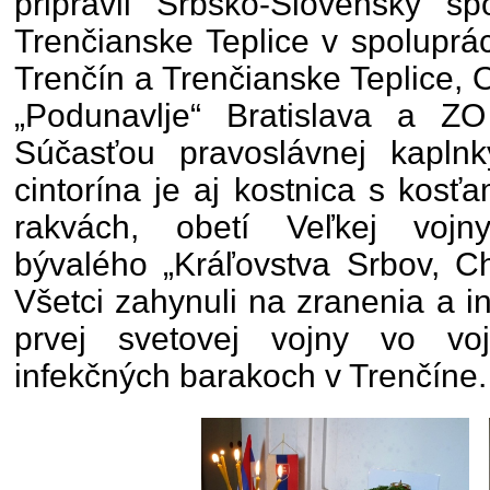
pripravil Srbsko-Slovenský 
Trenčianske Teplice v spolupr
Trenčín a Trenčianske Teplice,
„Podunavlje“ Bratislava a Z
Súčasťou pravoslávnej kaplnk
cintorína je aj kostnica s kos
rakvách, obetí Veľkej vojn
bývalého „Kráľovstva Srbov, Ch
Všetci zahynuli na zranenia a 
prvej svetovej vojny vo vo
infekčných barakoch v Trenčíne.