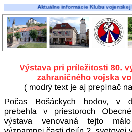
Aktuálne informácie Klubu vojenskej histórie
Výstava pri príležitosti 80. 
zahraničného vojska v
( modrý text je aj prepínač na
Počas Bošáckych hodov, v dň
prebehla v priestoroch Obecn
výstava venovaná tejto málo
významnej časti dejín 2. svetovej v