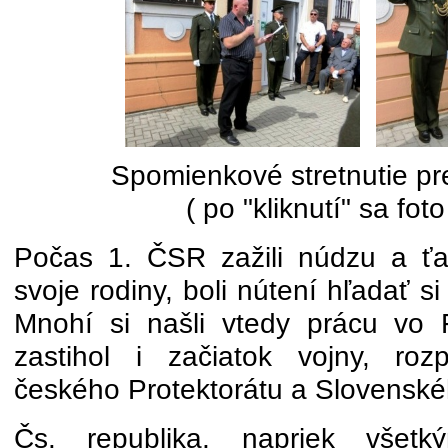
Spomienkové stretnutie p
( po "kliknutí" sa foto
Počas 1. ČSR zažili núdzu a ťaž
svoje rodiny, boli nútení hľadať si
Mnohí si našli vtedy prácu vo 
zastihol i začiatok vojny, roz
českého Protektorátu a Slovenské
Čs. republika, napriek všet