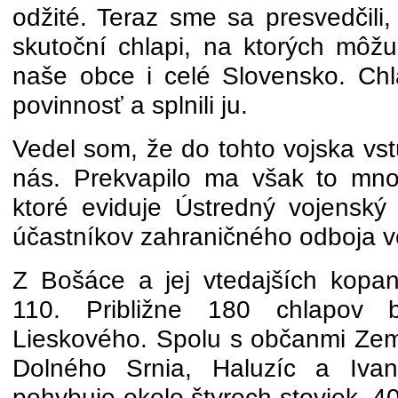
odžité. Teraz sme sa presvedčili,
skutoční chlapi, na ktorých môžu
naše obce i celé Slovensko. Chla
povinnosť a splnili ju.
Vedel som, že do tohto vojska vst
nás. Prekvapilo ma však to mno
ktoré eviduje Ústredný vojenský
účastníkov zahraničného odboja v
Z Bošáce a jej vtedajších kopan
110. Približne 180 chlapov 
Lieskového. Spolu s občanmi Ze
Dolného Srnia, Haluzíc a Ivan
pohybuje okolo štyroch stoviek. 40