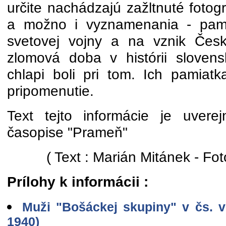
určite nachádzajú zažltnuté fotogr
a možno i vyznamenania - pami
svetovej vojny a na vznik Česk
zlomová doba v histórii sloven
chlapi boli pri tom. Ich pamiatk
pripomenutie.
Text tejto informácie je uvere
časopise "Prameň"
( Text : Marián Mitánek - Fo
Prílohy k informácii :
Muži "Bošáckej skupiny" v čs. v
1940)