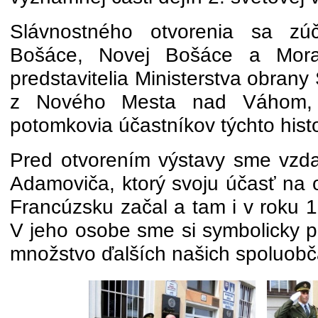
Slávnostného otvorenia sa zúča
Bošáce, Novej Bošáce a Mora
predstavitelia Ministerstva obran
z Nového Mesta nad Váhom, T
potomkovia účastníkov týchto histo
Pred otvorením výstavy sme vzdal
Adamoviča, ktorý svoju účasť na 
Francúzsku začal a tam i v roku 1
V jeho osobe sme si symbolicky p
množstvo ďalších našich spoluobč