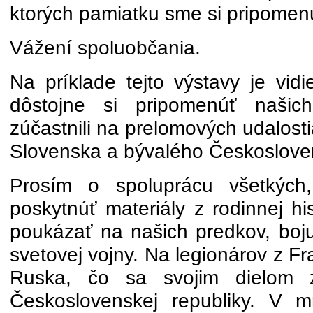
ktorých pamiatku sme si pripomenu
Vážení spoluobčania.
Na príklade tejto výstavy je vid
dôstojne si pripomenúť našich
zúčastnili na prelomových udalost
Slovenska a bývalého Českoslove
Prosím o spoluprácu všetkýc
poskytnúť materiály z rodinnej hi
poukázať na našich predkov, boju
svetovej vojny. Na legionárov z F
Ruska, čo sa svojim dielom za
Československej republiky. V 