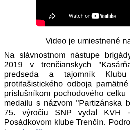
Video je umiestnené n
Na slávnostnom nástupe brigád
2019 v trenčianskych "Kasár
predseda a tajomník Klubu v
protifašistického odboja pamätn
príslušníkom pochodového celku 
medailu s názvom "Partizánska b
75. výročiu SNP vydal KVH -
Posádkovom klube Trenčín. Podrob