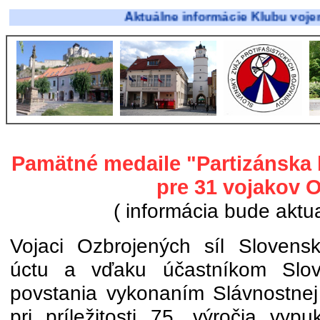
Aktuálne informácie Klubu vojenskej h
Pamätné medaile "Partizánska 
pre 31 vojakov 
( informácia bude aktu
Vojaci Ozbrojených síl Slovenske
úctu a vďaku účastníkom Slo
povstania vykonaním Slávnostnej 
pri príležitosti 75. výročia vy