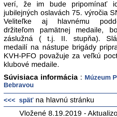
verí, že im bude pripomínať i
jubilejných oslavách 75. výročia S
Veliteľke aj hlavnému poddôs
držiteľom pamätnej medaile, b
záslužná ( t.j. II. stupňa). S
medailí na nástupe brigády pripra
KVH-PFO považuje za veľkú poctu
klubové medaile.
Súvisiaca informácia
:
Múzeum P
Bebravou
na hlavnú stránku
<<< späť
Vložené 8.19.2019 - Aktuali