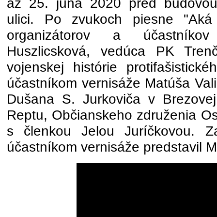
až 25. júna 2020 pred budovou
ulici. Po zvukoch piesne "Aká 
organizátorov a účastníko
Huszlicsková, vedúca PK Trenč
vojenskej histórie protifašistick
účastníkom vernisáže Matúša Vali
Dušana S. Jurkoviča v Brezove
Reptu, Občianskeho združenia O
s členkou Jelou Juríčkovou. Z
účastníkom vernisáže predstavil M.