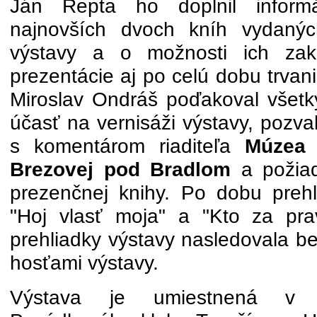
Ján Repta ho doplnil informá
najnovších dvoch kníh vydan
výstavy a o možnosti ich za
prezentácie aj po celú dobu trvan
Miroslav Ondráš poďakoval všet
účasť na vernisáži výstavy, pozval
s komentárom riaditeľa
Múzea 
Brezovej pod Bradlom
a požiad
prezenčnej knihy. Po dobu prehl
"Hoj vlasť moja" a "Kto za pra
prehliadky výstavy nasledovala b
hosťami výstavy.
Výstava je umiestnená v š