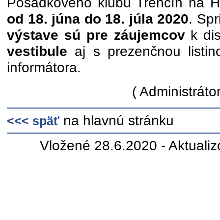
Posádkového klubu Trenčín na Hv
od 18. júna do 18. júla 2020
. Sp
výstave sú pre záujemcov
k dis
vestibule
aj s prezenčnou listi
informátora.
( Administrátor
na hlavnú stránku
<<< späť
Vložené 28.6.2020 - Aktuali