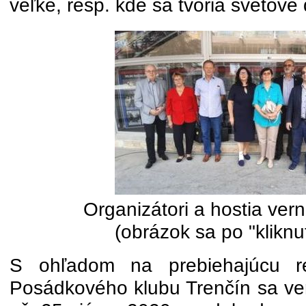
veľké, resp. kde sa tvoria svetové 
Organizátori a hostia ver
(obrázok sa po "kliknut
S ohľadom na prebiehajúcu rek
Posádkového klubu Trenčín sa ver