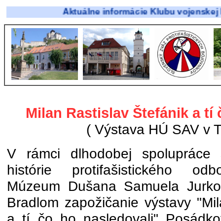
Aktuálne informácie Klubu vojenskej histórie
Milan Rastislav Štefánik a tí
( Výstava HÚ SAV v T
V rámci dlhodobej spolupráce 
histórie protifašistického odb
Múzeum Dušana Samuela Jurkov
Bradlom zapožičanie výstavy "Mil
a tí čo ho nasledovali" Posádk