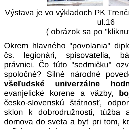
Výstava je vo výkladoch PK Trenč
ul.16
( obrázok sa po "kliknut
Okrem hlavného "povolania" dipl
čs. legionári, spisovatelia, b
právnici. Čo túto "sedmičku" ozv
spoločné? Silné národné pove
všeľudské univerzálne hodn
evanjelické korene a väzby,
bo
česko-slovenskú štátnosť, odpor
sklon k dobrodružnosti, túžba 
domova do sveta a byť pri tom, k