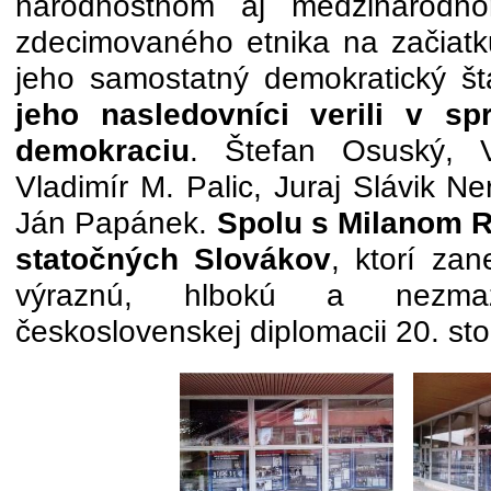
národnostnom aj medzinárodn
zdecimovaného etnika na začiatku
jeho samostatný demokratický št
jeho nasledovníci verili v sp
demokraciu
. Štefan Osuský, V
Vladimír M. Palic, Juraj Slávik N
Ján Papánek.
Spolu s Milanom 
statočných Slovákov
, ktorí za
výraznú, hlbokú a nezma
československej diplomacii 20. sto