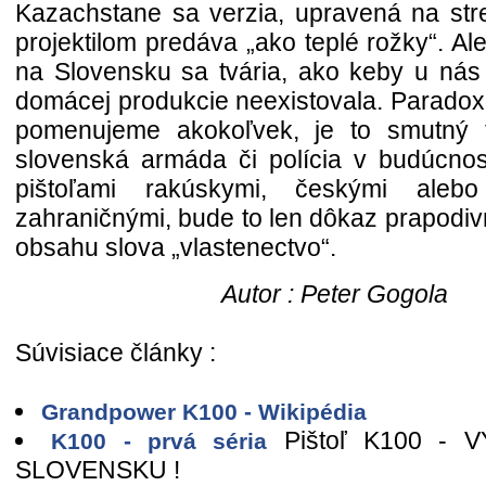
Kazachstane sa verzia, upravená na st
projektilom predáva „ako teplé rožky“. Ale
na Slovensku sa tvária, ako keby u nás k
domácej produkcie neexistovala. Paradox
pomenujeme akokoľvek, je to smutný 
slovenská armáda či polícia v budúcnos
pištoľami rakúskymi, českými alebo
zahraničnými, bude to len dôkaz prapodi
obsahu slova „vlastenectvo“.
Autor : Peter Gogola
Súvisiace články :
Grandpower K100 - Wikipédia
Pištoľ K100 - 
K100 - prvá séria
SLOVENSKU !