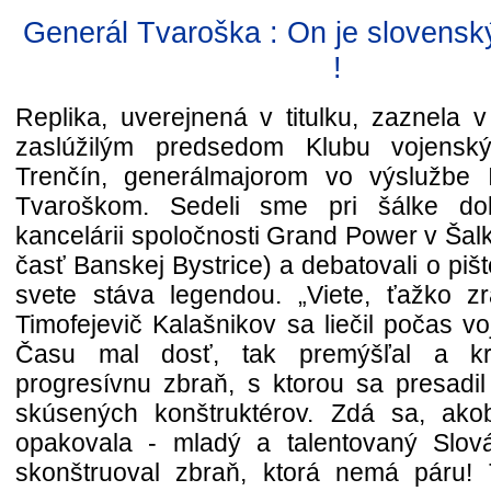
Generál Tvaroška : On je slovensk
!
Replika, uverejnená v titulku, zaznela 
zaslúžilým predsedom Klubu vojensk
Trenčín, generálmajorom vo výslužbe 
Tvaroškom. Sedeli sme pri šálke do
kancelárii spoločnosti Grand Power v Šal
časť Banskej Bystrice) a debatovali o pišto
svete stáva legendou. „Viete, ťažko z
Timofejevič Kalašnikov sa liečil počas vo
Času mal dosť, tak premýšľal a kre
progresívnu zbraň, s ktorou sa presadil
skúsených konštruktérov. Zdá sa, akob
opakovala - mladý a talentovaný Slov
skonštruoval zbraň, ktorá nemá páru!