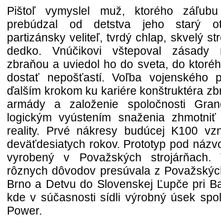
Pištoľ vymyslel muž, ktorého záľub
prebúdzal od detstva jeho starý o
partizánsky veliteľ, tvrdý chlap, skvelý st
dedko. Vnúčikovi vštepoval zásady 
zbraňou a uviedol ho do sveta, do ktor
dostať nepošťastí. Voľba vojenského p
ďalším krokom ku kariére konštruktéra zb
armády a založenie spoločnosti Gra
logickým vyústením snaženia zhmotniť
reality. Prvé nákresy budúcej K100 vzn
deväťdesiatych rokov. Prototyp pod náz
vyrobený v Považských strojárňach.
rôznych dôvodov presúvala z Považských
Brno a Detvu do Slovenskej Ľupče pri Ban
kde v súčasnosti sídli výrobný úsek spo
Power.