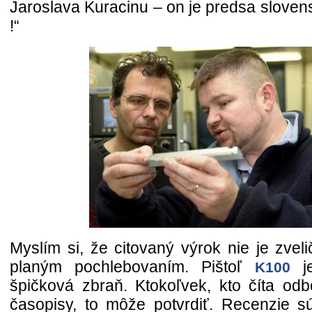
Jaroslava Kuracinu – on je predsa sloven
!“
Myslím si, že citovaný výrok nie je zvel
planým pochlebovaním. Pištoľ
j
K100
špičková zbraň. Ktokoľvek, kto číta odb
časopisy, to môže potvrdiť. Recenzie 