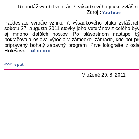
Reportáž vyrobil veterán 7. výsadkového pluku zvlášt
Zdroj :
YouTube
Päťdesiate výročie vzniku 7. výsadkového pluku zvláštneh
sobotu 27. augusta 2011 stovky jeho veteránov z celého b
aj mnoho ďalších hosťov. Po slávostnom nástupe býv
pokračovala oslava výročia v zámockej záhrade, kde bol pr
pripravený bohatý zábavný program. Prvé fotografie z osla
Holešove :
sú tu >>>
<<< späť
Vložené 29. 8. 2011