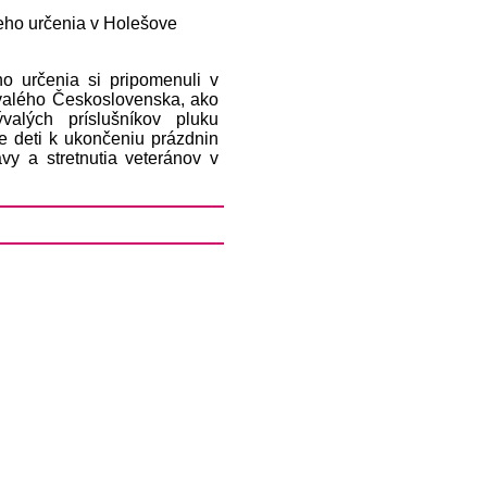
neho určenia v Holešove
o určenia si pripomenuli v
ývalého Československa, ako
alých príslušníkov pluku
e deti k ukončeniu prázdnin
vy a stretnutia veteránov v