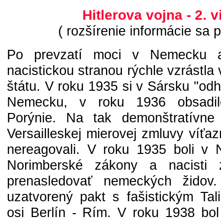
Hitlerova vojna - 2. v
( rozšírenie informácie sa 
Po prevzatí moci v Nemecku a
nacistickou stranou rýchle vzrástla
štátu. V roku 1935 si v Sársku "odhl
Nemecku, v roku 1936 obsadi
Porýnie. Na tak demonštratívne p
Versailleskej mierovej zmluvy víťa
nereagovali. V roku 1935 boli v N
Norimberské zákony a nacisti z
prenasledovať nemeckých židov
uzatvorený pakt s fašistickým Tal
osi Berlín - Rím. V roku 1938 bol 