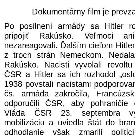
Dokumentárny film je prevz
Po posilnení armády sa Hitler 
pripojiť Rakúsko. Veľmoci a
nezareagovali. Ďalším cieľom Hitle
z troch strán Nemeckom. Nedala
Rakúsko. Nacisti vyvolali revolt
ČSR a Hitler sa ich rozhodol „osl
1938 povstali nacistami podporovan
čs. armáda zakročila, Francúzsk
odporučili ČSR, aby pohraničie 
Vláda ČSR 23. septembra vyh
mobilizáciu a uviedla štát do bran
odhodlanie však zmarili politic