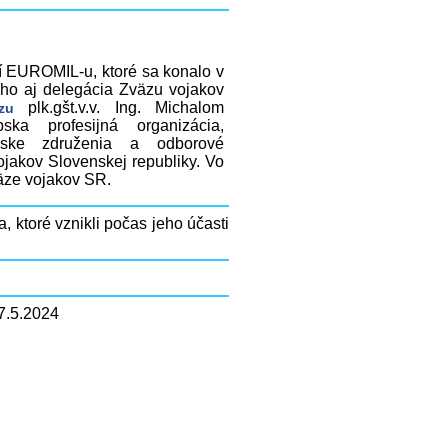
í EUROMIL-u, ktoré sa konalo v
 ho aj delegácia Zväzu vojakov
plk.gšt.v.v. Ing. Michalom
äzu
ka profesijná organizácia,
ske združenia a odborové
ojakov Slovenskej republiky. Vo
väze vojakov SR.
, ktoré vznikli počas jeho účasti
7.5.2024