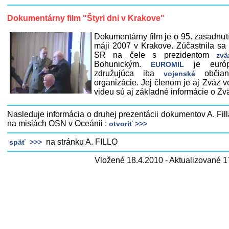
Dokumentárny film "Štyri dni v Krakove"
Dokumentárny film je o 95. zasadnut
máji 2007 v Krakove. Zúčastnila sa
SR na čele s prezidentom
zv
Bohunickým.
je európs
EUROMIL
združujúca iba
občian
vojenské
organizácie. Jej členom je aj Zväz v
videu sú aj základné informácie o Z
Nasleduje informácia o druhej prezentácii dokumentov A. Filla
na misiách OSN v Oceánii :
otvoriť >>>
na stránku A. FILLO
späť >>>
Vložené 18.4.2010 - Aktualizované 1