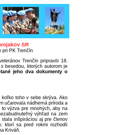
 vojakov SR
 pri PK Trenčín
teránov Trenčín pripravili 18.
 s besedou, ktorých autorom je
mietané jeho dva dokumenty o
 koľko toho v sebe skrýva. Ako
ým učarovala nádherná príroda a
Je to výzva pre mnohých, aby na
 nezabudnuteľný výhľad na zem
stala inšpiráciou aj pre členov
, ktorí sa pred rokmi rozhodli
na Kriváň.