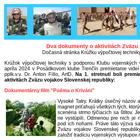
Dva dokumenty o aktivitách Zväzu
Dočasná stránka Krúžku výpočtovej techniky
Krúžok výpočtovej techniky s podporou Klubu vojenských ve
apríla 2024 v Posádkovom klube Trenčín premietanie videí
pplk.v.v. Dr. Anton Fillo, ArtD.
Na 1. stretnutí boli pre
aktivitách Zväzu vojakov Slovenskej republiky:
Dokumentárny film "Poéma o Kriváni"
Vysoké Tatry. Krátky úsečný názov a
magnet priťahujú všetkých tých, ktor
scenéria strmo týčiacich sa štítov. 
ne vystúpili. Odmenou pre nich je
pod ich nohami. Práve táto výzva sa 
Zväzu vojakov Slovenskej republiky
založiť tradíciu vojenských výstupov 