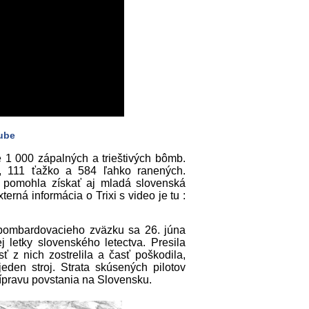
ube
e 1 000 zápalných a trieštivých bômb.
h, 111 ťažko a 584 ľahko ranených.
o pomohla získať aj mladá slovenská
rná informácia o Trixi s video je tu :
bombardovacieho zväzku sa 26. júna
letky slovenského letectva. Presila
 z nich zostrelila a časť poškodila,
eden stroj. Strata skúsených pilotov
ípravu povstania na Slovensku.