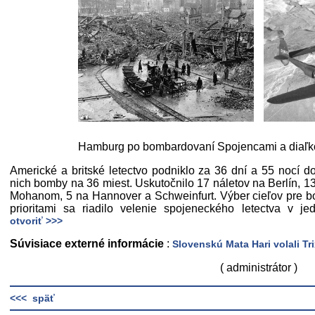
Hamburg po bombardovaní Spojencami a diaľko
Americké a britské letectvo podniklo za 36 dní a 55 nocí do
nich bomby na 36 miest. Uskutočnilo 17 náletov na Berlín, 1
Mohanom, 5 na Hannover a Schweinfurt. Výber cieľov pre b
prioritami sa riadilo velenie spojeneckého letectva v jed
otvoriť >>>
Súvisiace externé informácie
:
Slovenskú Mata Hari volali Tri
( administrátor )
<<< späť