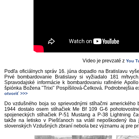
Video je prevzaté z
You T
Podľa oficiálnych správ 16. júna dopadlo na Bratislavu vyš
Prvé bombardovanie Bratislavy si vyžiadalo 181 mŕtvyc
Spravodajské informácie k bombardovaniu rafinérie Apoll
špiónka Božena "Trixi" Pospíšilová-Čelková. Podrobnejšia exte
otvoriť >>>
Do vzdušného boja so sprievodnými stíhačmi amerického 
1944 dostalo osem stíhačiek Me Bf 109 G-6 pohotovostnej 
spojeneckých stíhačiek P-51 Mustang a P-38 Lightning časť
takže na letisko v Piešťanoch sa vrátil nepoškodený iba j
slovenských Vzdušných zbraní nebola bez významu aj pre pr