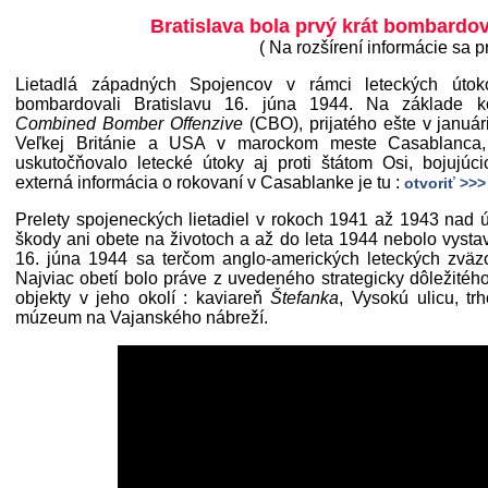
Bratislava bola prvý krát bombardov
( Na rozšírení informácie sa p
Lietadlá západných Spojencov v rámci leteckých útok
bombardovali Bratislavu 16. júna 1944. Na základe k
Combined Bomber Offenzive
(CBO), prijatého ešte v január
Veľkej Británie a USA v marockom meste Casablanca, 
uskutočňovalo letecké útoky aj proti štátom Osi, bojuj
externá informácia o rokovaní v Casablanke je tu :
otvoriť >>>
Prelety spojeneckých lietadiel v rokoch 1941 až 1943 nad
škody ani obete na životoch a až do leta 1944 nebolo vys
16. júna 1944 sa terčom anglo-amerických leteckých zväzov 
Najviac obetí bolo práve z uvedeného strategicky dôležitéh
objekty v jeho okolí : kaviareň
Štefanka
, Vysokú ulicu, t
múzeum na Vajanského nábreží.