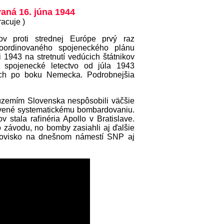
aná 16. júna 1944
racuje )
ov proti strednej Európe prvý raz
oordinovaného spojeneckého plánu
i 1943 na stretnutí vedúcich štátnikov
spojenecké letectvo od júla 1943
úcich po boku Nemecka. Podrobnejšia
 územím Slovenska nespôsobili väčšie
tavené systematickému bombardovaniu.
stala rafinéria Apollo v Bratislave.
o závodu, no bomby zasiahli aj ďalšie
rhovisko na dnešnom námestí SNP aj