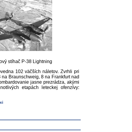
vý stíhač P-38 Lightning
vedna 102 väčších náletov. Zvrhli pri
3 na Braunschweig, 8 na Frankfurt nad
ombardovanie jasne prezrádza, akými
notlivých etapách leteckej ofenzívy:
xi