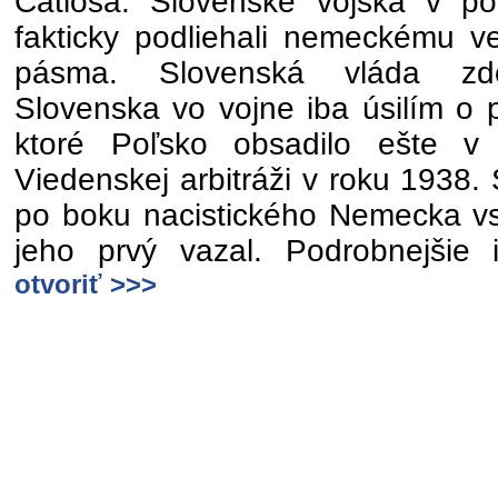
Čatloša. Slovenské vojská v p
fakticky podliehali nemeckému ve
pásma. Slovenská vláda zdô
Slovenska vo vojne iba úsilím o p
ktoré Poľsko obsadilo ešte 
Viedenskej arbitráži v roku 1938.
po boku nacistického Nemecka vs
jeho prvý vazal. Podrobnejšie 
otvoriť >>>