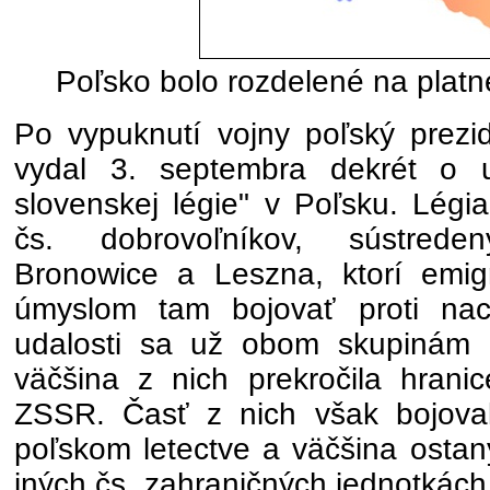
Poľsko bolo rozdelené na platne
Po vypuknutí vojny poľský prezi
vydal 3. septembra dekrét o u
slovenskej légie" v Poľsku. Légi
čs. dobrovoľníkov, sústred
Bronowice a Leszna, ktorí emig
úmyslom tam bojovať proti nac
udalosti sa už obom skupinám n
väčšina z nich prekročila hran
ZSSR. Časť z nich však bojoval
poľskom letectve a väčšina ostan
iných čs. zahraničných jednotkách.