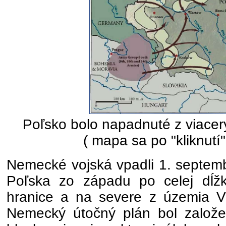
Poľsko bolo napadnuté z viacer
( mapa sa po "kliknutí"
Nemecké vojská vpadli 1. septem
Poľska zo západu po celej dĺž
hranice a na severe z územia 
Nemecký útočný plán bol založen