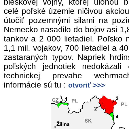
bleskovej vojny, ktorej úlohou 
celé poľské územie ničivou akciou
útočiť pozemnými silami na pozí
Nemecko nasadilo do bojov asi 1,8
tankov a 2 000 lietadiel. Poľsko m
1,1 mil. vojakov, 700 lietadiel a 
zastaraných typov. Napriek hrdin
poľských jednotiek nedokázali č
technickej prevahe wehrmach
informácie sú tu :
otvoriť >>>