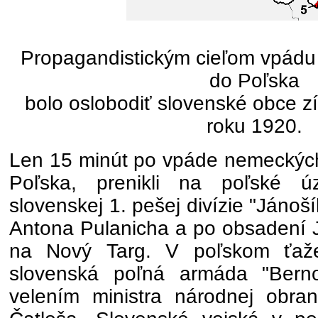
Propagandistickým cieľom vpádu
do Poľska
bolo oslobodiť slovenské obce 
roku 1920.
Len 15 minút po vpáde nemeckých
Poľska, prenikli na poľské ú
slovenskej 1. pešej divízie "Jánoš
Antona Pulanicha a po obsadení J
na Nový Targ. V poľskom ťažen
slovenská poľná armáda "Bern
velením ministra národnej obra