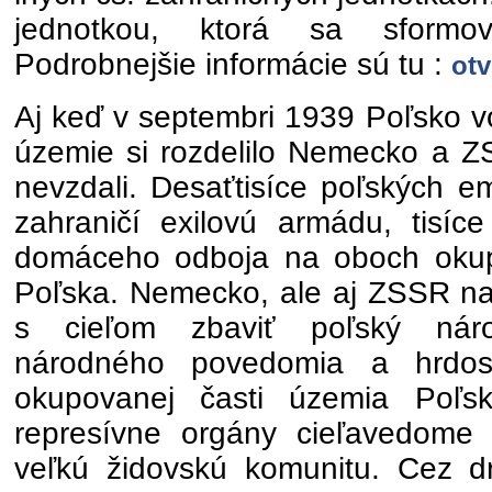
jednotkou, ktorá sa sformov
Podrobnejšie informácie sú tu :
otv
Aj keď v septembri 1939 Poľsko vo
územie si rozdelilo Nemecko a ZS
nevzdali. Desaťtisíce poľských em
zahraničí exilovú armádu, tisíce
domáceho odboja na oboch oku
Poľska. Nemecko, ale aj ZSSR na n
s cieľom zbaviť poľský náro
národného povedomia a hrdo
okupovanej časti územia Poľs
represívne orgány cieľavedome
veľkú židovskú komunitu. Cez d