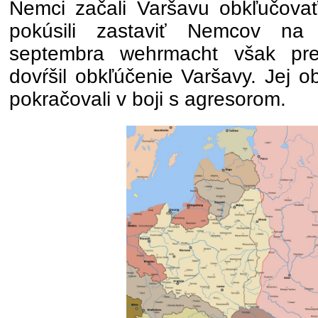
Nemci začali Varšavu obkľučovať
pokúsili zastaviť Nemcov na
septembra wehrmacht však pr
dovŕšil obkľúčenie Varšavy. Jej o
pokračovali v boji s agresorom.