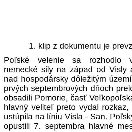
1. klip z dokumentu je prev
Poľské velenie sa rozhodlo v
nemecké sily na západ od Visly a
nad hospodársky dôležitým území
prvých septembrových dňoch prelo
obsadili Pomorie, časť Veľkopoľsk
hlavný veliteľ preto vydal rozkaz
ustúpila na líniu Visla - San. Poľs
opustili 7. septembra hlavné me