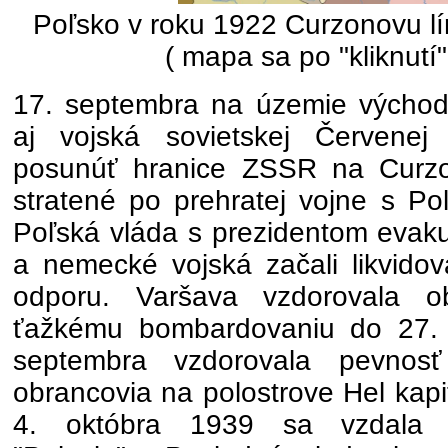
Poľsko v roku 1922 Curzonovu lí
( mapa sa po "kliknutí"
17. septembra na územie východ
aj vojská sovietskej Červene
posunúť hranice ZSSR na Curzo
stratené po prehratej vojne s P
Poľská vláda s prezidentom evak
a nemecké vojská začali likvidova
odporu. Varšava vzdorovala o
ťažkému bombardovaniu do 27. 
septembra vzdorovala pevnosť
obrancovia na polostrove Hel kapit
4. októbra 1939 sa vzdala 