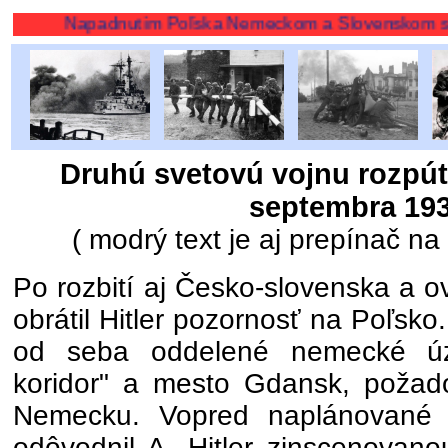
Napadnutím Poľska Nemeckom a Slovenskom sa začal
Druhú svetovú vojnu rozpúta
septembra 19
( modrý text je aj prepínač na 
Po rozbití aj Česko-slovenska a o
obrátil Hitler pozornosť na Poľsko
od seba oddelené nemecké úz
koridor" a mesto Gdansk, požado
Nemecku. Vopred naplánované 
odôvodnil A. Hitler zinscenovan