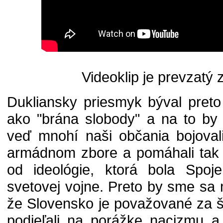
Videoklip je prevzatý 
Dukliansky priesmyk býval pret
ako "brána slobody" a na to by
veď mnohí naši občania bojoval
armádnom zbore a pomáhali tak 
od ideológie, ktorá bola Spoj
svetovej vojne. Preto by sme sa m
že Slovensko je považované za š
podieľali na porážke nacizmu a