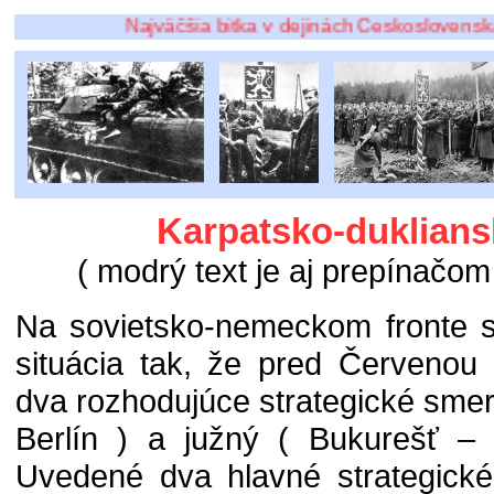
Najväčšia bitka v dejinách Československa sa odo
Karpatsko-duklians
( modrý text je aj prepínačom 
Na sovietsko-nemeckom fronte s
situácia tak, že pred Červenou
dva rozhodujúce strategické smer
Berlín ) a južný ( Bukurešť –
Uvedené dva hlavné strategické