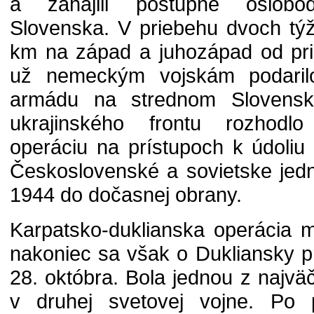
a zahájili postupné oslobo
Slovenska. V priebehu dvoch týž
km na západ a juhozápad od pri
už nemeckým vojskám podarilo 
armádu na strednom Slovensk
ukrajinského frontu rozhodlo 
operáciu na prístupoch k údoliu
Československé a sovietske jedn
1944 do dočasnej obrany.
Karpatsko-duklianska operácia m
nakoniec sa však o Dukliansky p
28. októbra. Bola jednou z najvä
v druhej svetovej vojne. Po p