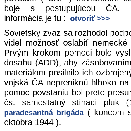
boje s postupujúcou ČA. Po
informácia je tu :
otvoriť >>>
Sovietsky zväz sa rozhodol podp
videl možnosť oslabiť nemecké 
Prvým krokom pomoci bolo vysla
dosahu (ADD), aby zásobovaním
materiálom posilnilo ich ozbrojen
vojská ČA nepreniknú hlboko na
pomoc povstaniu bol preto presu
čs. samostatný stíhací pluk (
( koncom s
paradesantná brigáda
októbra 1944 ).