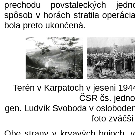
prechodu povstaleckých jedn
spôsob v horách stratila operáci
bola preto ukončená.
Terén v Karpatoch v jeseni 194
ČSR čs. jedno
gen. Ludvík Svoboda v oslobodenej
foto zväčší
Obe strany v krvavých bojoch, 