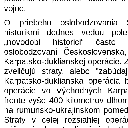
vojne.
O priebehu oslobodzovania 
historikmi dodnes vedou polem
„novodobí historici“ často
oslobodzovaní Československa,
Karpatsko-duklianskej operácie. Z
zveličujú straty, alebo "zabúd
Karpatsko-duklianska operácia 
operácie vo Východných Karpa
fronte vyše 400 kilometrov dlho
na rumunsko-ukrajinskom pomedz
Straty v celej rozsiahlej operá