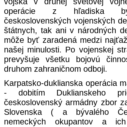
vojska v druhej svetovej vojne
operácie z hľadiska býv
československých vojenských de
štátnych, tak ani v národných d
môže byť zaradená medzi najťažš
našej minulosti. Po vojenskej s
prevyšuje všetku bojovú čin
druhom zahraničnom odboji.
Karpatsko-duklianska operácia m
- dobitím Duklianskeho 
československý armádny zbor za
Slovenska ( a bývalého Če
nemeckých okupantov a ich 