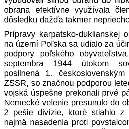
obrana efektívne využívala člen
dôsledku dažďa takmer nepriech
Prípravy karpatsko-duklianskej o
na území Poľska sa udialo za úči
podpory poľského obyvateľstva.
septembra 1944 útokom sov
posilnená 1. československý
ZSSR, so značnou podporou letec
vojská úspešne prekonali prvé 
Nemecké velenie presunulo do ob
2 pešie divízie, ktoré stiahlo 
najmä nasadenia proti povstalc