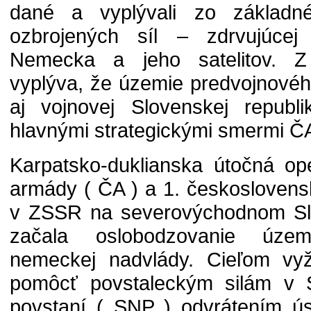
dané a vyplývali zo základné
ozbrojených síl – zdrvujúcej 
Nemecka a jeho satelitov. Z
vyplýva, že územie predvojnovéh
aj vojnovej Slovenskej republ
hlavnými strategickými smermi Č
Karpatsko-duklianska útočná ope
armády ( ČA ) a 1. českosloven
v ZSSR na severovýchodnom Slo
začala oslobodzovanie úze
nemeckej nadvlády. Cieľom vyž
pomôcť povstaleckým silám v
povstaní ( SNP ) odvrátením ús