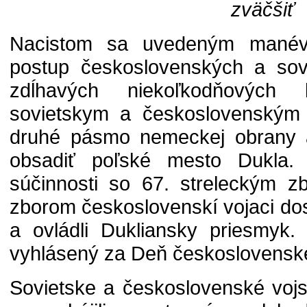
zväčšiť
Nacistom sa uvedeným manévr
postup československých a sovi
zdĺhavých niekoľkodňových 
sovietskym a československým 
druhé pásmo nemeckej obrany 
obsadiť poľské mesto Dukla.
súčinnosti so 67. streleckým 
zborom československí vojaci dos
a ovládli Dukliansky priesmyk.
vyhlásený za Deň československ
Sovietske a československé vojs