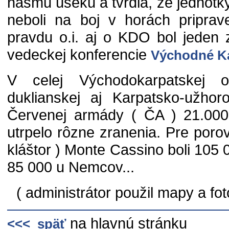
nášmu úseku a tvrdia, že jednotky
neboli na boj v horách priprav
pravdu o.i. aj o KDO bol jeden 
vedeckej konferencie
Východné Ka
V celej Východokarpatskej o
duklianskej aj Karpatsko-užhoro
Červenej armády ( ČA ) 21.000
utrpelo rôzne zranenia. Pre porov
kláštor ) Monte Cassino boli 105
85 000 u Nemcov...
( administrátor použil mapy a fot
na hlavnú stránku
<<< späť