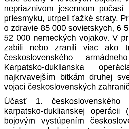
nepriaznivom jesennom počasí
priesmyku, utrpeli ťažké straty. Pri
o zdravie 85 000 sovietskych, 6
52 000 nemeckých vojakov. V pr
zabili nebo zranili viac ako 
československého armádn
Karpatsko-duklianska oper
najkrvavejším bitkám druhej sve
vojaci československých zahranič
Účasť 1. československého
karpatsko-duklianskej operácii
bojovým vystúpením českoslov