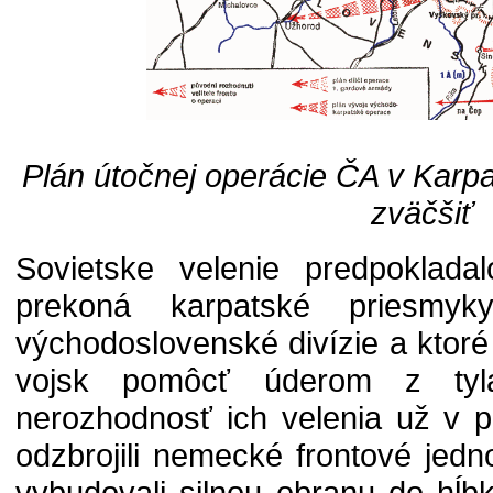
Plán útočnej operácie ČA v Karpa
zväčšiť
Sovietske velenie predpoklada
prekoná karpatské priesmyk
východoslovenské divízie a ktoré
vojsk pomôcť úderom z tyla
nerozhodnosť ich velenia už v 
odzbrojili nemecké frontové jedn
vybudovali silnou obranu do hĺ