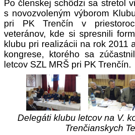
Po členskej schôdzi sa stretol
s novozvoleným výborom Klubu 
pri PK Trenčín v priestoro
veteránov, kde si spresnili fo
klubu pri realizácii na rok 2011 
kongrese, ktorého sa zúčastni
letcov SZL MRŠ pri PK Trenčín.
Delegáti klubu letcov na V.
Trenčianskych Te