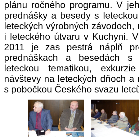
plánu ročného programu. V jeh
prednášky a besedy s leteckou 
leteckých výrobných závodoch, 
i leteckého útvaru v Kuchyni. V
2011 je zas pestrá náplň p
prednáškach a besedách s v
leteckou tematikou, exkurzi
návštevy na leteckých dňoch a 
s pobočkou Českého svazu letců