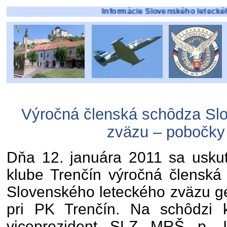
Informácie Slovenského leteckého zväzu 
Výročná členská schôdza Sl
zväzu – pobočky
Dňa 12. januára 2011 sa usku
klube Trenčín výročná členská
Slovenského leteckého zväzu ge
pri PK Trenčín. Na schôdzi k
viceprezident SLZ MRŠ p. In