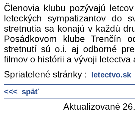
Členovia klubu pozývajú letcov
leteckých sympatizantov do sv
stretnutia sa konajú v každú dr
Posádkovom klube Trenčín o
stretnutí sú o.i. aj odborné p
filmov o histórii a vývoji letectv
Spriatelené stránky :
letectvo.sk
<<< späť
Aktualizované 26.