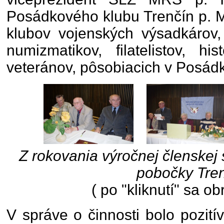
Posádkového klubu Trenčín p. M
klubov vojenských výsadkárov,
numizmatikov, filatelistov, hi
veteránov, pôsobiacich v Posád
Z rokovania výročnej členskej
pobočky Tre
( po "kliknutí" sa ob
V správe o činnosti bolo pozit