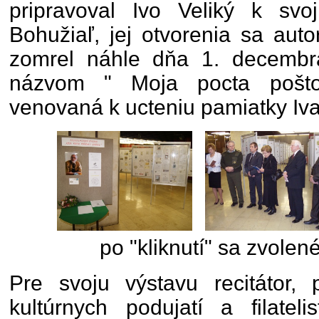
pripravoval Ivo Veliký k svo
Bohužiaľ, jej otvorenia sa auto
zomrel náhle dňa 1. decembr
názvom " Moja pocta pošt
venovaná k ucteniu pamiatky Iva
po "kliknutí" sa zvolené
Pre svoju výstavu recitátor, p
kultúrnych podujatí a filateli