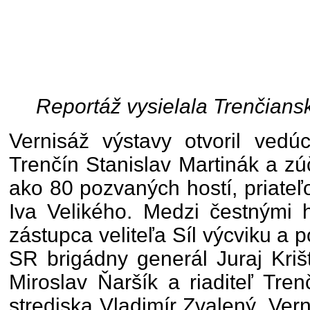
Reportáž vysielala Trenčians
Vernisáž výstavy otvoril vedú
Trenčín Stanislav Martinák a zú
ako 80 pozvaných hostí, priate
Iva Velikého. Medzi čestnými 
zástupca veliteľa Síl výcviku a 
SR brigádny generál Juraj Kriš
Miroslav Ňaršík a riaditeľ Tre
strediska Vladimír Zvalený. Ve