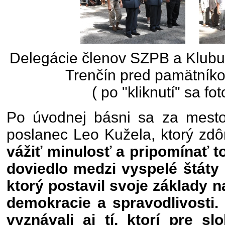
Delegácie členov SZPB a Klubu
Trenčín pred pamätní
( po "kliknutí" sa fot
Po úvodnej básni sa za mesto 
poslanec Leo Kužela, ktorý zdôr
vážiť minulosť a pripomínať t
doviedlo medzi vyspelé štáty 
ktorý postavil svoje základy 
demokracie a spravodlivosti.
vyznávali aj tí, ktorí pre s