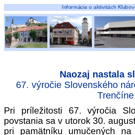
Informácie o aktivitách Klubov pôsobiaci
Naozaj nastala s
67. výročie Slovenského ná
Trenčíne
Pri príležitosti 67. výročia 
povstania sa v utorok 30. august
pri pamätníku umučených na t