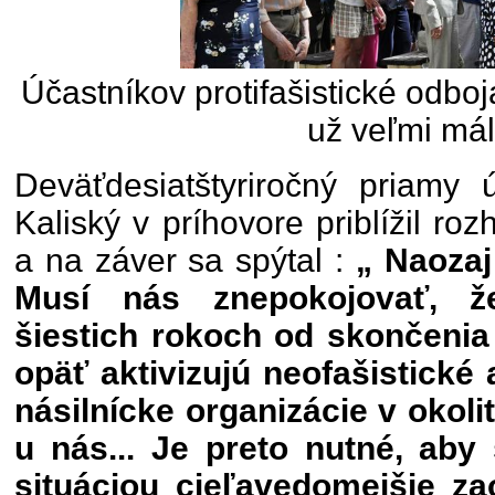
Účastníkov protifašistické odboja
už veľmi mál
Deväťdesiatštyriročný priamy 
Kaliský v príhovore priblížil r
a na záver sa spýtal :
„ Naozaj 
Musí nás znepokojovať, ž
šiestich rokoch od skončenia 
opäť aktivizujú neofašistické 
násilnícke organizácie v okolit
u nás... Je preto nutné, aby
situáciou cieľavedomejšie za