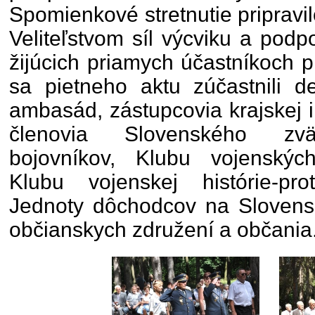
Spomienkové stretnutie pripravi
Veliteľstvom síl výcviku a pod
žijúcich priamych účastníkoch p
sa pietneho aktu zúčastnili d
ambasád, zástupcovia krajskej 
členovia Slovenského zväzu
bojovníkov, Klubu vojenskýc
Klubu vojenskej histórie-prot
Jednoty dôchodcov na Slovensk
občianskych združení a občania