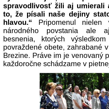
spravodlivosť žili aj umieral
to, že písali naše dejiny sta
hlavou.“
Pripomenul nielen 
národného povstania ale aj
besnenia, ktorých výsledko
povraždené obete, zahrabané 
Brezine. Práve im je venovaný p
každoročne schádzame v pietne