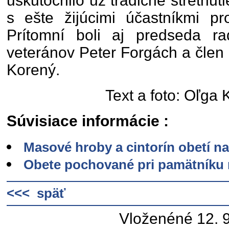
uskutočnilo už tradičné stretnut
s ešte žijúcimi účastníkmi pro
Prítomní boli aj predseda r
veteránov Peter Forgách a člen K
Korený.
Text a foto: Oľga
Súvisiace informácie :
Masové hroby a cintorín obetí na
Obete pochované pri pamätníku 
<<< späť
Vloženéné 12. 9