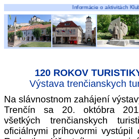
Informácie o aktivitách Klubov pôs
120 ROKOV TURISTIK
Výstava trenčianskych tur
Na slávnostnom zahájení výsta
Trenčín sa 20. októbra 2011
všetkých trenčianskych turis
oficiálnymi príhovormi vystúpil