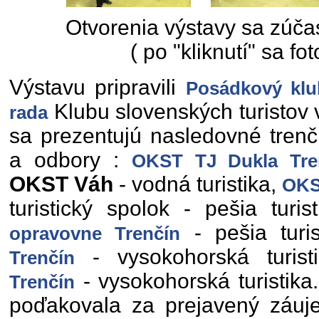
Otvorenia výstavy sa zúčast
( po "kliknutí" sa fot
Výstavu pripravili
Posádkový klu
Klubu slovenských turistov 
rada
sa prezentujú nasledovné trenči
a odbory :
OKST TJ Dukla Tre
OKST Váh
- vodná turistika,
OKS
turistický spolok - pešia turis
- pešia turi
opravovne Trenčín
- vysokohorská turist
Trenčín
- vysokohorská turistika
Trenčín
poďakovala za prejavený záuje