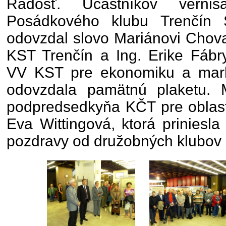
Radosť. Účastníkov vernisá
Posádkového klubu Trenčín S
odovzdal slovo Mariánovi Chov
KST Trenčín a Ing. Erike Fábr
VV KST pre ekonomiku a mark
odovzdala pamätnú plaketu. 
podpredsedkyňa KČT pre oblasť
Eva Wittingová, ktorá priniesla
pozdravy od družobných klubov 