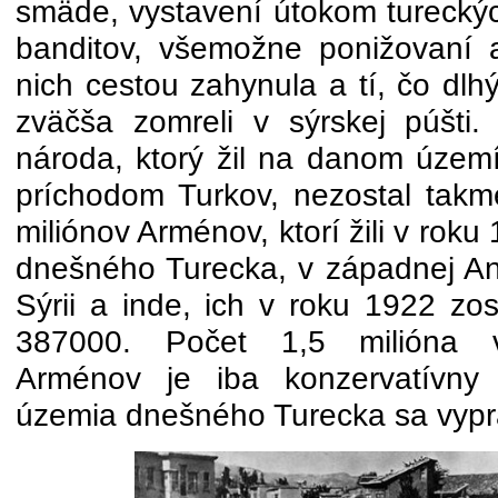
smäde, vystavení útokom tureckýc
banditov, všemožne ponižovaní 
nich cestou zahynula a tí, čo dlhý
zväčša zomreli v sýrskej púšti
národa, ktorý žil na danom územ
príchodom Turkov, nezostal takm
miliónov Arménov, ktorí žili v roku
dnešného Turecka, v západnej Anató
Sýrii a inde, ich v roku 1922 zo
387000. Počet 1,5 milióna v
Arménov je iba konzervatívny 
územia dnešného Turecka sa vypráz