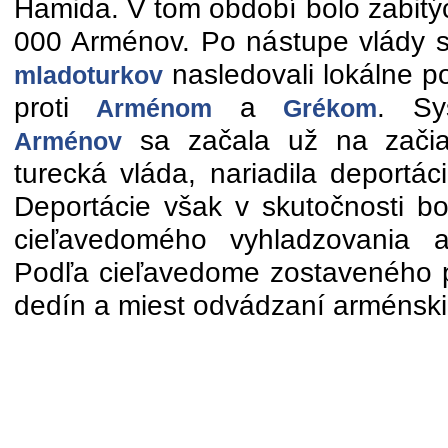
Hamida. V tom období bolo zabitýc
000 Arménov. Po nástupe vlády si
nasledovali lokálne 
mladoturkov
proti
a
. Sy
Arménom
Grékom
sa začala už na začia
Arménov
turecká vláda, nariadila deportá
Deportácie však v skutočnosti bo
cieľavedomého vyhladzovania a
Podľa cieľavedome zostaveného p
dedín a miest odvádzaní arménski