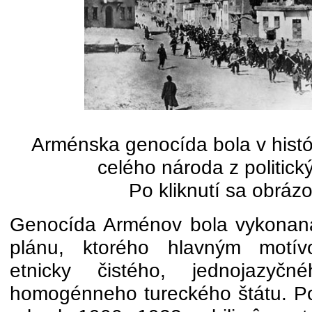
Arménska genocída bola v histó
celého národa z politic
Po kliknutí sa obráz
Genocída Arménov bola vykonan
plánu, ktorého hlavným motív
etnicky čistého, jednojazyč
homogénneho tureckého štátu. Pot