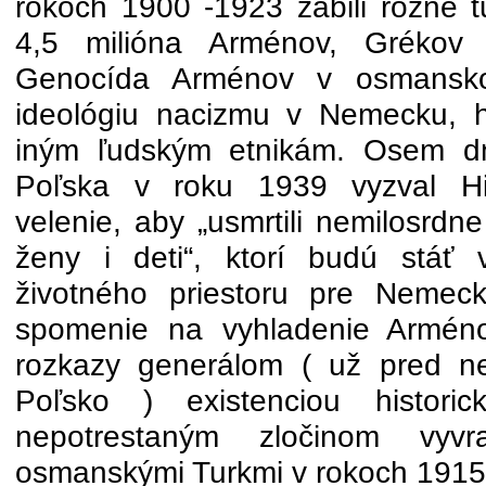
rokoch 1900 -1923 zabili rôzne t
4,5 milióna Arménov, Grékov 
Genocída Arménov v osmansko
ideológiu nacizmu v Nemecku, h
iným ľudským etnikám. Osem dn
Poľska v roku 1939 vyzval Hit
velenie, aby „usmrtili nemilosrdn
ženy i deti“, ktorí budú stáť 
životného priestoru pre Nemec
spomenie na vyhladenie Arméno
rozkazy generálom ( už pred 
Poľsko ) existenciou histori
nepotrestaným zločinom vyvr
osmanskými Turkmi v rokoch 1915