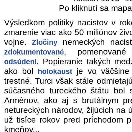
Po kliknutí sa mapa
Výsledkom politiky nacistov v ro
zmarenie viac ako 50 miliónov živ
vojne.
nemeckých nacist
Zločiny
, pomenované 
zdokumentované
. Popieranie takých medz
odsúdení
ako bol
je vo väčšine c
holokaust
trestné. Turci však stále odmietajú
súčasného tureckého štátu bol 
Arménov, ako aj s brutálnym pr
netureckých národov, žijúcich na
už tisíce rokov pred príchodom p
kmeňov...