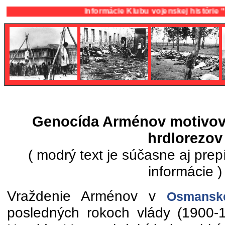
Informácie Klubu vojenskej histórie "protifaši
Genocída Arménov motivova
hrdlorezov
( modrý text je súčasne aj pre
informácie )
Vraždenie Arménov v
Osmanske
posledných rokoch vlády (1900-