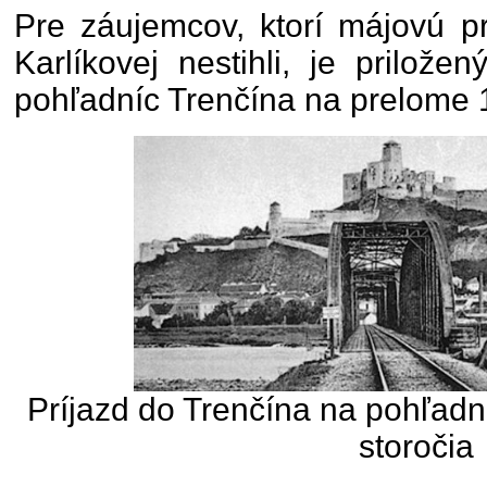
Pre záujemcov, ktorí májovú p
Karlíkovej nestihli, je prilož
pohľadníc Trenčína na prelome 19
Príjazd do Trenčína na pohľadni
storočia