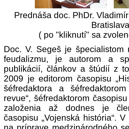
Prednáša doc. PhDr. Vladimí
Bratislav
( po "kliknutí" sa zvolen
Doc. V. Segeš je špecialistom 
feudalizmu, je autorom a s
publikácií, článkov a štúdií z 
2009 je editorom časopisu „His
šéfredaktora a šéfredaktorom 
revue“, šéfredaktorom časopisu 
založenia až dodnes je čle
časopisu „Vojenská história“. V
na príprave medzinárodného se