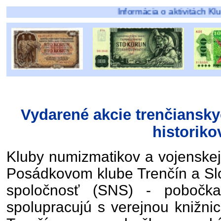
Informácia o aktivitách Klubu numizma
Vydarené akcie trenčiansk
historiko
Kluby numizmatikov a vojenskej 
Posádkovom klube Trenčín a Sl
spoločnosť (SNS) - pobočka
spolupracujú s verejnou knižni