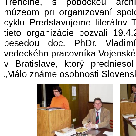
Trenčíne, s pobočkou arch
múzeom pri organizovaní spolo
cyklu Predstavujeme literátov 
tieto organizácie pozvali 19.
besedou doc. PhDr. Vladim
vedeckého pracovníka Vojenskéh
v Bratislave, ktorý prednies
„Málo známe osobnosti Slovens