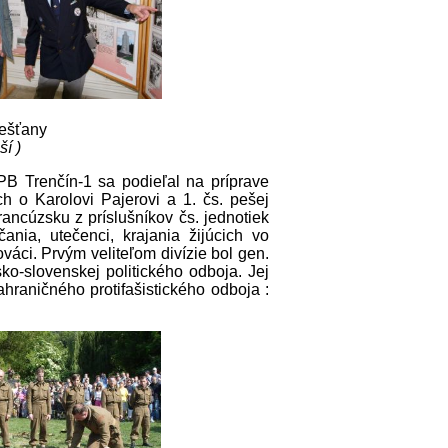
iešťany
ší )
ZPB Trenčín-1 sa podieľal na príprave
 o Karolovi Pajerovi a 1. čs. pešej
rancúzsku z príslušníkov čs. jednotiek
ania, utečenci, krajania žijúcich vo
váci. Prvým veliteľom divízie bol gen.
sko-slovenskej politického odboja. Jej
ahraničného protifašistického odboja :