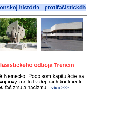
 histórie - protifašistického odboja
tifašistického odboja Trenčín
cké Nemecko. Podpisom kapitulácie sa
vojnový konflikt v dejinách kontinentu.
ou fašizmu a nacizmu :
viac >>>