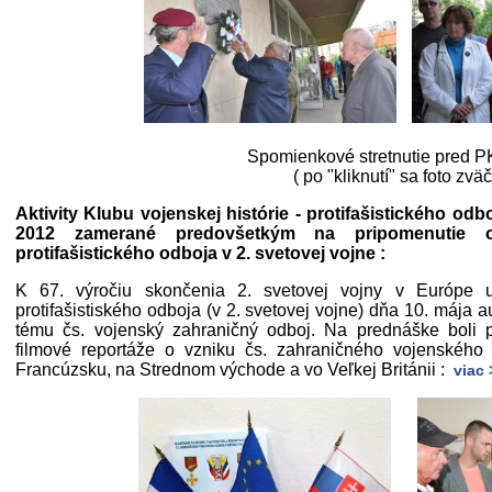
Spomienkové stretnutie pred P
( po "kliknutí" sa foto zväč
Aktivity Klubu vojenskej histórie - protifašistického od
2012 zamerané predovšetkým na pripomenutie o
protifašistického odboja v 2. svetovej vojne :
K 67. výročiu skončenia 2. svetovej vojny v Európe us
protifašistiského odboja (v 2. svetovej vojne) dňa 10. mája
tému čs. vojenský zahraničný odboj. Na prednáške boli pr
filmové reportáže o vzniku čs. zahraničného vojenskéh
Francúzsku, na Strednom východe a vo Veľkej Británii :
viac 