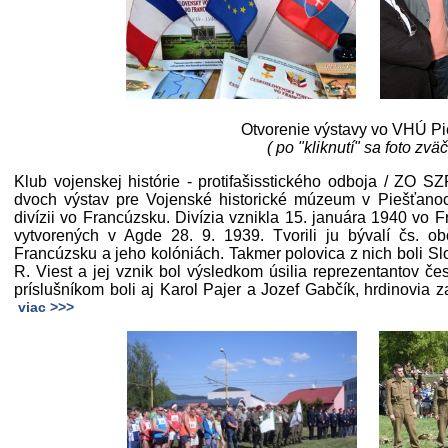
Otvorenie výstavy vo VHÚ P
( po "kliknutí" sa foto zväč
Klub vojenskej histórie - protifašisstického odboja / ZO S
dvoch výstav pre Vojenské historické múzeum v Piešťanoch
divízii vo Francúzsku. Divízia vznikla 15. januára 1940 vo F
vytvorených v Agde 28. 9. 1939. Tvorili ju bývalí čs. obč
Francúzsku a jeho kolóniách. Takmer polovica z nich boli Slo
R. Viest a jej vznik bol výsledkom úsilia reprezentantov če
príslušníkom boli aj Karol Pajer a Jozef Gabčík, hrdinovia z
viac >>>