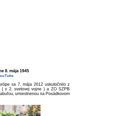
ne 8. mája 1945
ouTube
 Európe sa 7. mája 2012 uskutočnilo z
oja ( v 2. svetovej vojne ) a ZO SZPB
u tabuľou, umiestnenou na Posádkovom