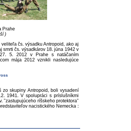
 a Prahe
ší )
, veliteľa čs. výsadku Antropoid, ako aj
j smrti čs. výsadkárov 18. júna 1942 v
27. 5. 2012 v Prahe s natáčaním
com mája 2012 vznikli nasledujúce
ross
š zo skupiny Antropoid, boli vysadení
2. 1941. V spolupráci s príslušníkmi
. "zastupujúceho ríšskeho protektora"
predstaviteľov nacistického Nemecka :