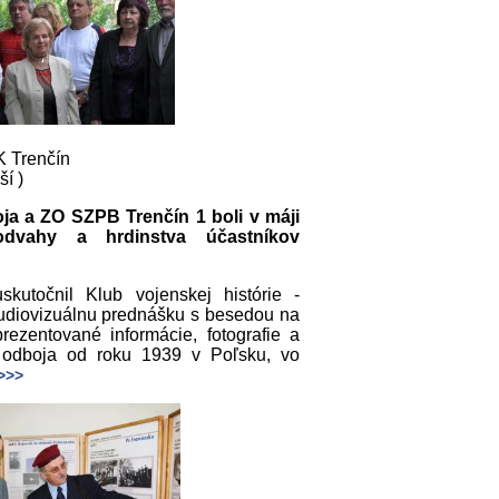
K Trenčín
ší )
boja a ZO SZPB Trenčín 1 boli v máji
dvahy a hrdinstva účastníkov
kutočnil Klub vojenskej histórie -
 audiovizuálnu prednášku s besedou na
ezentované informácie, fotografie a
o odboja od roku 1939 v Poľsku, vo
>>>