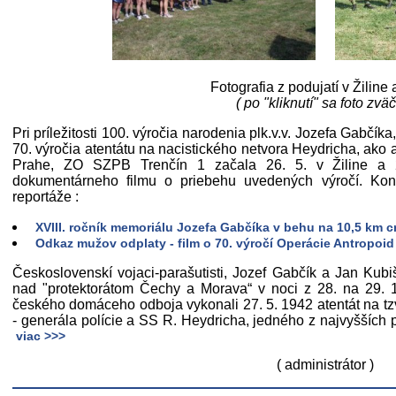
Fotografia z podujatí v Žiline
( po "kliknutí" sa foto zväč
Pri príležitosti 100. výročia narodenia plk.v.v. Jozefa Gabčíka
70. výročia atentátu na nacistického netvora Heydricha, ako a
Prahe, ZO SZPB Trenčín 1 začala 26. 5. v Žiline a 
dokumentárneho filmu o priebehu uvedených výročí. Kon
reportáže :
XVIII. ročník memoriálu Jozefa Gabčíka v behu na 10,5 km c
Odkaz mužov odplaty - film o 70. výročí Operácie Antropoid
Československí vojaci-parašutisti, Jozef Gabčík a Jan Kubi
nad "protektorátom Čechy a Morava“ v noci z 28. na 29. 1
českého domáceho odboja vykonali 27. 5. 1942 atentát na tzv
- generála polície a SS R. Heydricha, jedného z najvyšších 
viac >>>
( administrátor )