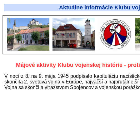
Aktuálne informácie Klubu vojenskej
Májové aktivity Klubu vojenskej histórie - pro
V noci z 8. na 9. mája 1945 podpísalo kapituláciu nacisti
skončila 2. svetová vojna v Európe, najväčší a najbrutálnejší 
Vojna sa skončila víťazstvom Spojencov a vojenskou porážk