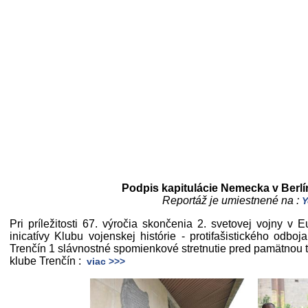
Podpis kapitulácie Nemecka v Berlí
Reportáž je umiestnené na :
Y
Pri príležitosti 67. výročia skončenia 2. svetovej vojny v
inicatívy Klubu vojenskej histórie - protifašistického odb
Trenčín 1 slávnostné spomienkové stretnutie pred pamätno
klube Trenčín :
viac >>>