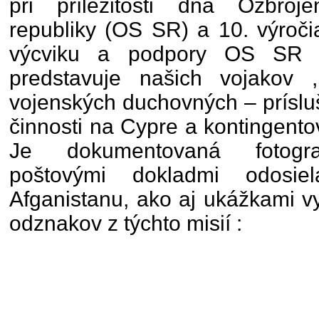
pri príležitosti dňa Ozbroj
republiky (OS SR) a 10. výročia
výcviku a podpory OS SR v
predstavuje našich vojakov 
vojenských duchovných – príslu
činnosti na Cypre a kontingent
Je dokumentovaná fotografi
poštovými dokladmi odosi
Afganistanu, ako aj ukážkami v
odznakov z týchto misií :