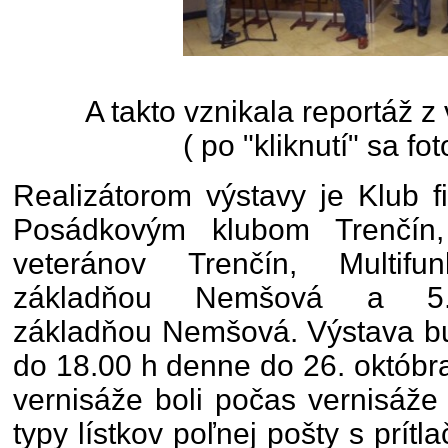
A takto vznikala reportáž z
( po "kliknutí" sa fot
Realizátorom výstavy je Klub fi
Posádkovým klubom Trenčín,
veteránov Trenčín, Multifu
základňou Nemšová a 5. 
základňou Nemšová. Výstava bu
do 18.00 h denne do 26. októbr
vernisáže boli počas vernisáže 
typy lístkov poľnej pošty s prít