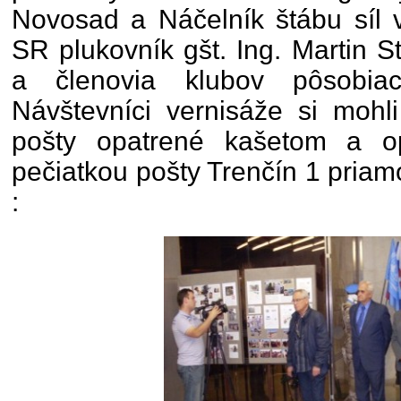
Novosad a Náčelník štábu síl 
SR plukovník gšt. Ing. Martin St
a členovia klubov pôsobia
Návštevníci vernisáže si mohli
pošty opatrené kašetom a o
pečiatkou pošty Trenčín 1 pria
: