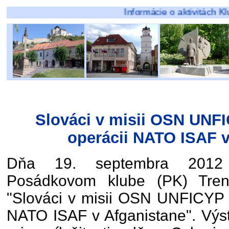
Informácie o aktivitách Klubov pôs
Slováci v misii OSN UNFI
operácii NATO ISAF v
Dňa 19. septembra 2012 
Posádkovom klube (PK) Trenč
"Slováci v misii OSN UNFICYP 
NATO ISAF v Afganistane". Výs