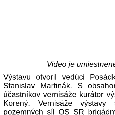
Video je umiestnen
Výstavu otvoril vedúci Posád
Stanislav Martinák. S obsah
účastníkov vernisáže kurátor vý
Korený. Vernisáže výstavy s
pozemných síl OS SR brigádny