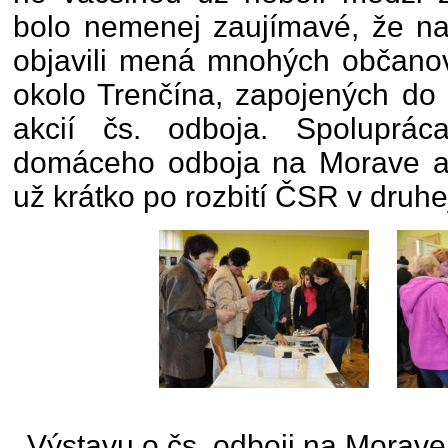
bolo nemenej zaujímavé, že na
objavili mená mnohých občanov
okolo Trenčína, zapojených do 
akcií čs. odboja. Spoluprác
domáceho odboja na Morave a
už krátko po rozbití ČSR v druhe
Výstavu o čs. odboji na Morave