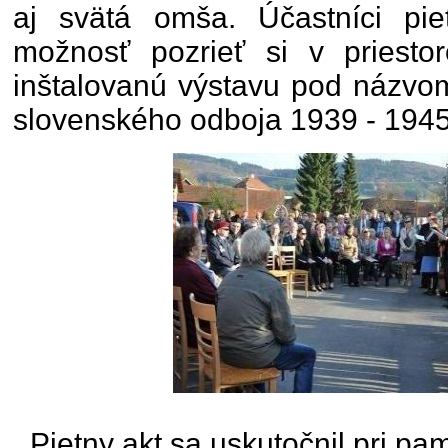
aj svätá omša. Účastníci pie
možnosť pozrieť si v priest
inštalovanú výstavu pod názvo
slovenského odboja 1939 - 1945
Pietny akt sa uskutočnil pri p