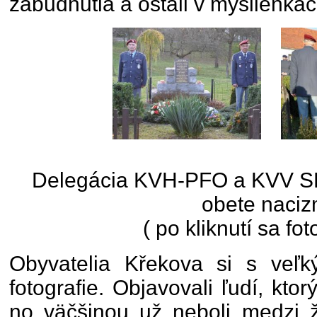
zabudnutia a ostali v myšlienkach
Delegácia KVH-PFO a KVV SR z
obete naci
( po kliknutí sa fot
Obyvatelia Křekova si s veľ
fotografie. Objavovali ľudí, ktor
no väčšinou už neboli medzi ž