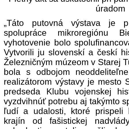
úradom
„Táto putovná výstava je pr
spolupráce mikroregiónu B
vyhotovenie bolo spolufinanco
Vytvorili ju slovenskí a českí hi
Železničným múzeom v Starej Tu
bola s odbojom neoddeliteľn
realizátorom výstavy je mesto 
predseda Klubu vojenskej hist
vyzdvihnúť potrebu aj takýmto 
ľudí a udalosti, ktoré prispel
krajín od fašistickej nadvlá