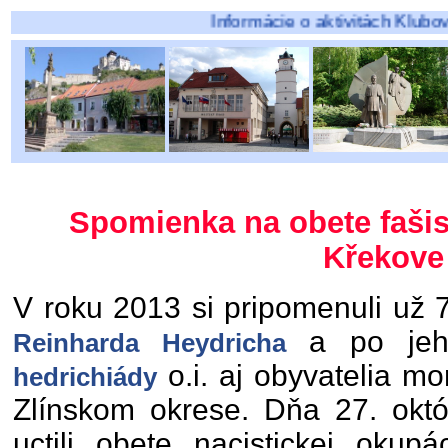
Informácie o aktivitách Klubov pôsobiacich
Spomienka na obete fašis
Křekove
V roku 2013 si pripomenuli už 7
a po jeho
Reinharda Heydricha
o.i. aj obyvatelia m
hedrichiády
Zlínskom okrese. Dňa 27. októ
uctili obete nacistickej okup