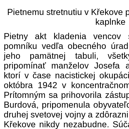
Pietnemu stretnutiu v Křekove 
kaplnke
Pietny akt kladenia vencov
pomníku vedľa obecného úrad
jeho pamätnej tabuli, vše
pripomínať manželov Josefa a
ktorí v čase nacistickej okupá
októbra 1942 v koncentračno
Prítomným sa prihovorila zástu
Burdová, pripomenula obyvateľ
druhej svetovej vojny a zdôraznil
Křekove nikdy nezabudne. Súč