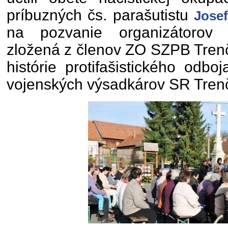
príbuzných čs. parašutistu
Josef
na pozvanie organizátorov z
zložená z členov ZO SZPB Trenč
histórie protifašistického odb
vojenských výsadkárov SR Trenč