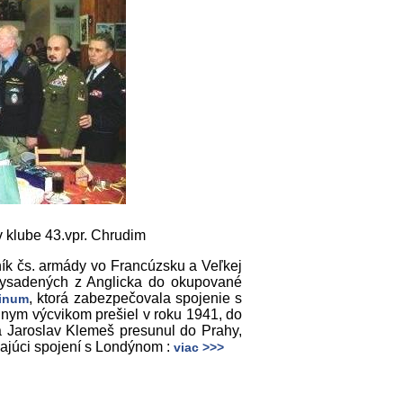
v klube 43.vpr. Chrudim
ník čs. armády vo Francúzsku a Veľkej
, vysadených z Anglicka do okupované
, ktorá zabezpečovala spojenie s
tinum
lnym výcvikom prešiel v roku 1941, do
a Jaroslav Klemeš presunul do Prahy,
vajúci spojení s Londýnom :
viac >>>