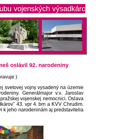
vojenských výsadkárov Trenčín
meš oslávil 92. narodeniny
ravuje )
hej svetovej vojny vysadený na územie
rodeniny. Generálmajor v.v. Jaroslav
 pražskej vojenskej nemocnici. Oslava
dkárov" 43. vpr 4. brn a KVV Chrudim.
 k jeho narodeninám aj predstavitelia