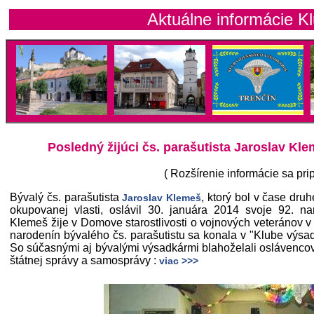
Aktuálne informácie Klubu 
Posledný žijúci čs. parašutista Jaroslav Kle
( Rozšírenie informácie sa prip
Bývalý čs. parašutista
, ktorý bol v čase dru
Jaroslav Klemeš
okupovanej vlasti, oslávil 30. januára 2014 svoje 92. na
Klemeš žije v Domove starostlivosti o vojnových veteránov v
narodenín bývalého čs. parašutistu sa konala v "Klube výsa
So súčasnými aj bývalými výsadkármi blahoželali oslávencovi
štátnej správy a samosprávy :
viac >>>