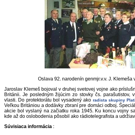
Oslava 92. narodenín genmjr.v.v. J. Klemeša 
Jaroslav Klemeš bojoval v druhej svetovej vojne ako prísluš
Británii. Je posledným žijúcim zo stovky čs. parašutistov
vlasti. Do protektorátu bol vysadený ako
radista skupiny Pla
Veľkou Britániou a dodávky zbraní pre domáci odboj. Špeciá
akcie bol vyslaný na začiatku roka 1945. Ku koncu vojny s
kde až do oslobodenia pôsobil ako rádiotelegrafista a udržia
Súvisiaca informácia
: