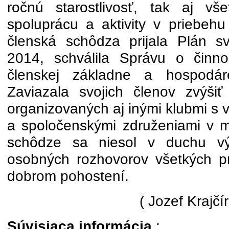
ročnú starostlivosť, tak aj v
spoluprácu a aktivity v priebeh
členská schôdza prijala Plán sv
2014, schválila Správu o činno
členskej základne a hospodá
Zaviazala svojich členov zvýšiť
organizovaných aj inými klubmi s
a spoločenskými združeniami v m
schôdze sa niesol v duchu v
osobných rozhovorov všetkých p
dobrom pohostení.
( Jozef Krajčír
Súvisiaca informácia
: