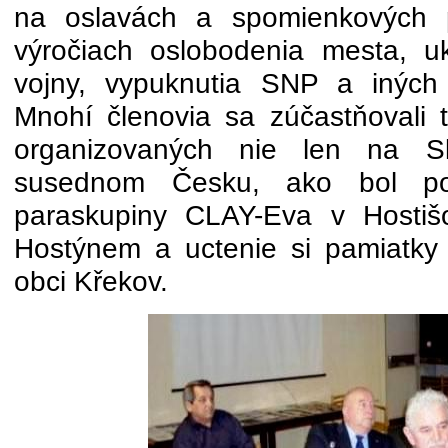
na oslavách a spomienkových p
výročiach oslobodenia mesta, u
vojny, vypuknutia SNP a iných
Mnohí členovia sa zúčastňovali t
organizovaných nie len na S
susednom Česku, ako bol p
paraskupiny CLAY-Eva v Hostišo
Hostýnem a uctenie si pamiatky 
obci Křekov.