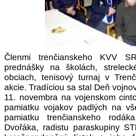
Členmi trenčianskeho KVV SR
prednášky na školách, strelec
obciach, tenisový turnaj v Tre
akcie. Tradíciou sa stal Deň vojno
11. novembra na vojenskom cintor
pamiatku vojakov padlých na vš
pamiatku trenčianskeho rodáka,
Dvořáka, radistu paraskupiny S