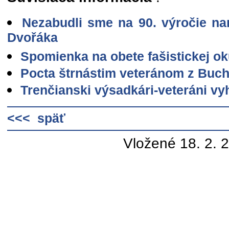
Nezabudli sme na 90. výročie nar
Dvořáka
Spomienka na obete fašistickej o
Pocta štrnástim veteránom z Buch
Trenčianski výsadkári-veteráni vy
<<< späť
Vložené 18. 2. 