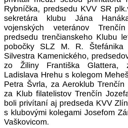
Rybníčka, predsedu KVV SR plk.
sekretára klubu Jána Hanák
vojenských veteránov Trenčín 
predsedu trenčianskeho Klubu let
pobočky SLZ M. R. Štefánika v
Silvestra Kamenického, predsed
zo Žiliny Františka Glattera, z
Ladislava Hrehu s kolegom Mehešo
Petra Švrla, za Aeroklub Trenčín
za Klub filatelistov Trenčín Joz
boli privítaní aj predseda KVV Zlín
s klubovými kolegami Josefom Z
Vaškovicom.