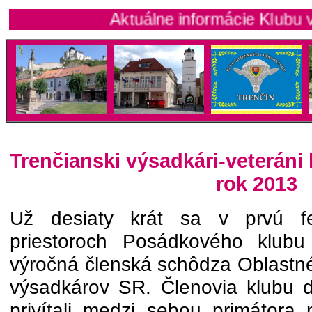
Aktuálne informácie Klubu vojensk
Trenčianski výsadkári-veteráni 
rok 2013
Už desiaty krát sa v prvú f
priestoroch Posádkového klubu 
výročná členská schôdza Oblastn
výsadkárov SR. Členovia klubu 
privítali medzi sebou primátora