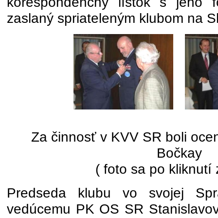
korešpondenčný lístok s jeho fo
zaslaný spriateleným klubom na S
Za činnosť v KVV SR boli ocene
Bočkay
( foto sa po kliknutí
Predseda klubu vo svojej Sp
vedúcemu PK OS SR Stanislavovi