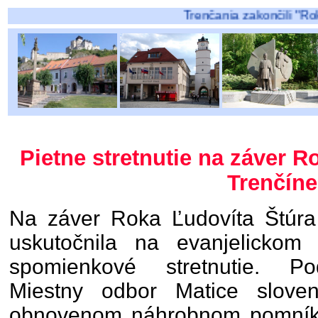
Trenčania zakončili "Rok Ľudovíta Štú
Pietne stretnutie na záver R
Trenčíne
Na záver Roka Ľudovíta Štúra
uskutočnila na evanjelickom 
spomienkové stretnutie. Pod
Miestny odbor Matice sloven
obnovenom náhrobnom pomníku