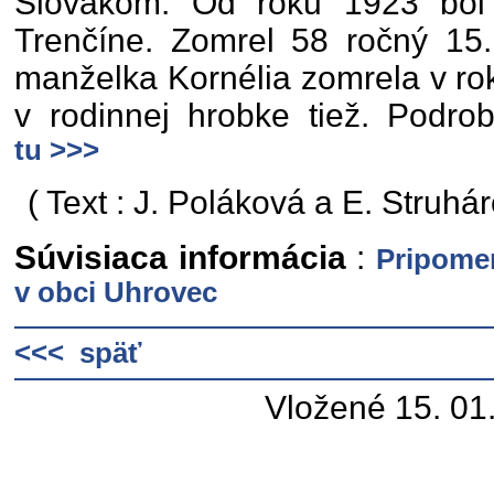
Slovákom. Od roku 1923 bol
Trenčíne. Zomrel 58 ročný 15.
manželka Kornélia zomrela v ro
v rodinnej hrobke tiež. Podro
tu >>>
( Text : J. Poláková a E. Struhár
Súvisiaca informácia
:
Pripomen
v obci Uhrovec
<<< späť
Vložené 15. 01