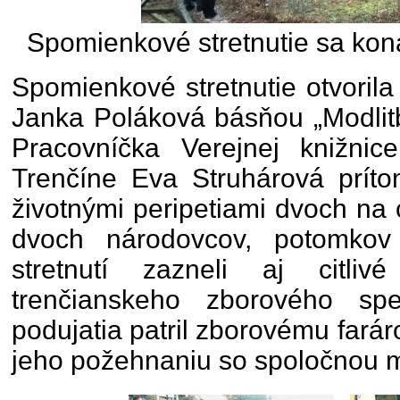
Spomienkové stretnutie sa kona
Spomienkové stretnutie otvori
Janka Poláková básňou „Modlitb
Pracovníčka Verejnej knižni
Trenčíne Eva Struhárová prít
životnými peripetiami dvoch na
dvoch národovcov, potomkov
stretnutí zazneli aj citli
trenčianskeho zborového sp
podujatia patril zborovému fará
jeho požehnaniu so spoločnou m