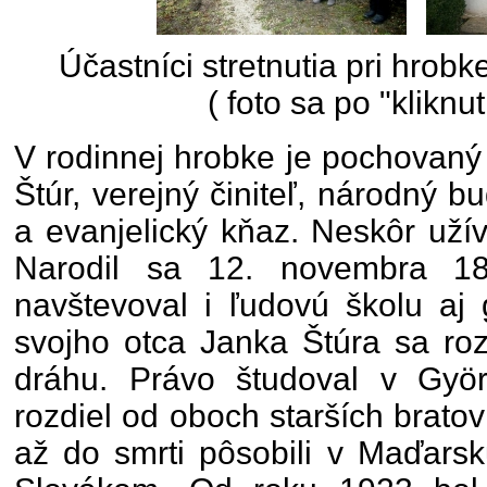
Účastníci stretnutia pri hrob
( foto sa po "kliknut
V rodinnej hrobke je pochovaný 
Štúr, verejný činiteľ, národný bu
a evanjelický kňaz. Neskôr uží
Narodil sa 12. novembra 18
navštevoval i ľudovú školu aj
svojho otca Janka Štúra sa ro
dráhu. Právo študoval v Gyö
rozdiel od oboch starších bratov
až do smrti pôsobili v Maďars