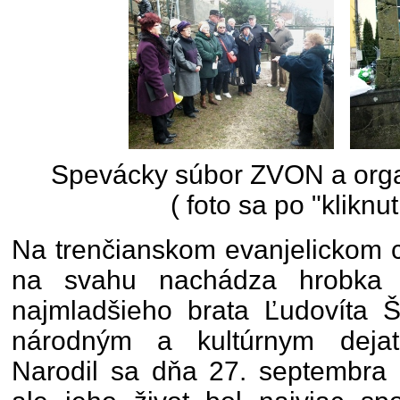
Spevácky súbor ZVON a orga
( foto sa po "kliknut
Na trenčianskom evanjelickom c
na svahu nachádza hrobka r
najmladšieho brata Ľudovíta 
národným a kultúrnym dejat
Narodil sa dňa 27. septembra 