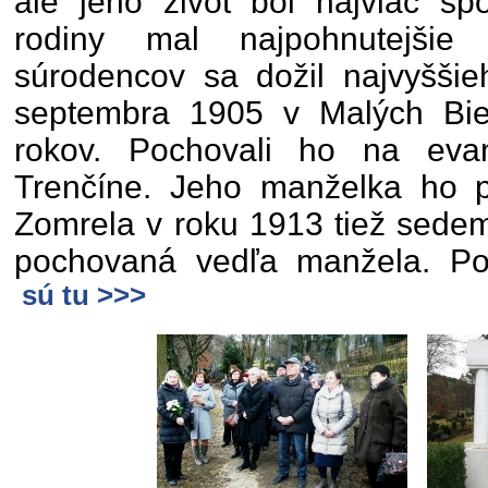
ale jeho život bol najviac sp
rodiny mal najpohnutejšie
súrodencov sa dožil najvyššie
septembra 1905 v Malých Bie
rokov. Pochovali ho na evan
Trenčíne. Jeho manželka ho p
Zomrela v roku 1913 tiež sede
pochovaná vedľa manžela. Pod
sú tu >>>