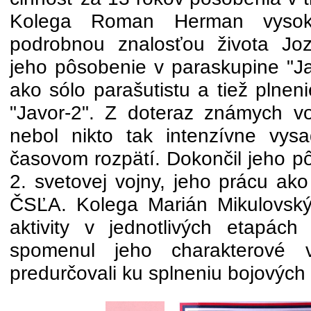
Kolega Roman Herman vyso
podrobnou znalosťou života Joz
jeho pôsobenie v paraskupine "Ja
ako sólo parašutistu a tiež plnen
"Javor-2". Z doteraz známych vo
nebol nikto tak intenzívne vys
časovom rozpätí. Dokončil jeho p
2. svetovej vojny, jeho prácu ako
ČSĽA. Kolega Marián Mikulovský
aktivity v jednotlivých etapách 
spomenul jeho charakterové vl
predurčovali ku splneniu bojových 