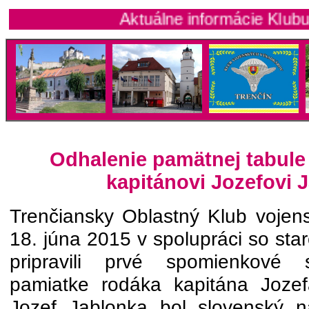
Aktuálne informácie Klubu vojenský
Odhalenie pamätnej tabule
kapitánovi Jozefovi 
Trenčiansky Oblastný Klub voje
18. júna 2015 v spolupráci so st
pripravili prvé spomienkové s
pamiatke rodáka kapitána Jozef
Jozef Jablonka bol slovenský n