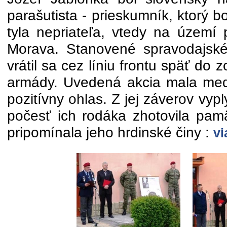
parašutista - prieskumník, ktorý bo
tyla nepriateľa, vtedy na území 
Morava. Stanovené spravodajské
vrátil sa cez líniu frontu späť do 
armády. Uvedená akcia mala med
pozitívny ohlas. Z jej záverov vyp
počesť ich rodáka zhotovila pamä
pripomínala jeho hrdinské činy :
vi