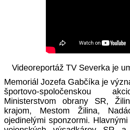
Videoreportáž TV Severka je u
Memoriál Jozefa Gabčíka je výz
športovo-spoločenskou akc
Ministerstvom obrany SR, Žil
krajom, Mestom Žilina, Nadá
ojedinelými sponzormi. Hlavnými
vojenských výsadkárov SR a 