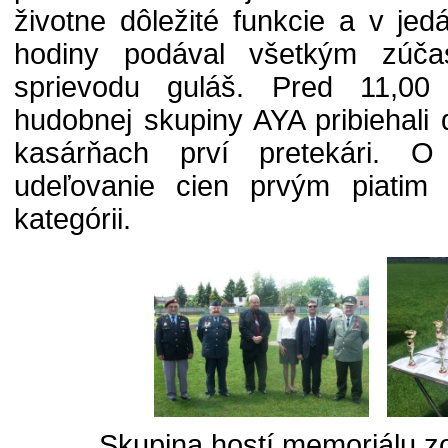
životne dôležité funkcie a v jed
hodiny podával všetkým zúča
sprievodu guláš. Pred 11,00
hudobnej skupiny AYA pribiehali 
kasárňach prví pretekári. O
udeľovanie cien prvým piatim
kategórii.
Skupina hostí memoriálu zo