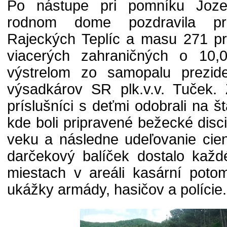
Po nástupe pri pomníku Joze
rodnom dome pozdravila prí
Rajeckých Teplíc a masu 271 pr
viacerých zahraničných o 10,0
výstrelom zo samopalu prezid
výsadkárov SR plk.v.v. Tuček. 
príslušníci s deťmi odobrali na št
kde boli pripravené bežecké disci
veku a následne udeľovanie cien
darčekový balíček dostalo každ
miestach v areáli kasární potom
ukážky armády, hasičov a polície.