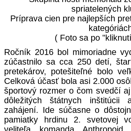
spriatelených k
Príprava cien pre najlepších pre
kategóriác
( Foto sa po "kliknut
Ročník 2016 bol mimoriadne vyda
zúčastnilo sa cca 250 detí, šta
pretekárov, potešiteľné bolo ve
Celková účasť bola asi 2.000 osôb
športový rozmer o čom svedčí aj
dôležitých štátnych inštitúcii
zahájení. Ide súčasne o dôstojn
pamiatky hrdinu 2. svetovej v
veliteľa komanda Anthropoid,