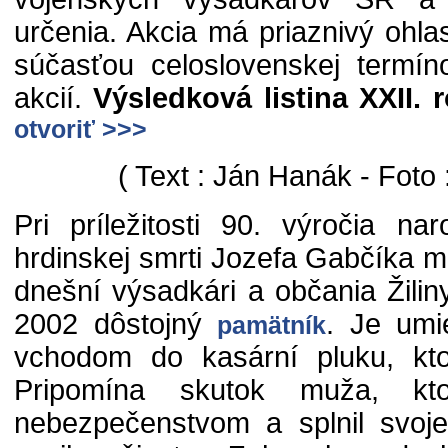
určenia. Akcia má priaznivý ohlas 
súčasťou celoslovenskej termíno
akcií.
Výsledková listina XXII. 
otvoriť >>>
( Text : Ján Hanák - Foto 
Pri príležitosti 90. výročia na
hrdinskej smrti Jozefa Gabčíka mu
dnešní výsadkári a občania Žiliny
2002 dôstojný
. Je umi
pamätník
vchodom do kasární pluku, kt
Pripomína skutok muža, kt
nebezpečenstvom a splnil svoje