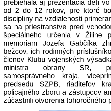
prebiehala aj prezentácia detí v
od 2 do 12 rokov, pre ktoré bo
disciplíny na vzdialenosti primer
sa na priestranstve pred vchodo
špeciálneho určenia v Žiline p
memoriam Jozefa Gabčíka zhr
bežcov, ich rodinných príslušníko
členov Klubu vojenských výsadká
ministra obrany SR, pre
samosprávneho kraja, vicepri
predsedu SZPB, riaditeľov kr
policajného zboru a zástupcov 
zúčastnili otvorenia tohoročného 