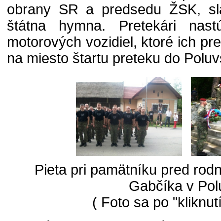
obrany SR a predsedu ŽSK, slá
štátna hymna. Pretekári nastú
motorových vozidiel, ktoré ich pr
na miesto štartu preteku do Poluv
Pieta pri pamätníku pred r
Gabčíka v Pol
( Foto sa po "kliknut