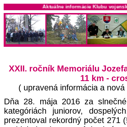
Aktuálne informácie Klubu vojenských výsa
XXII. ročník Memoriálu Jozef
11 km - cro
( upravená informácia a nová 
Dňa 28. mája 2016 za slnečné
kategóriách juniorov, dospelýc
prezentoval rekordný počet 271 (