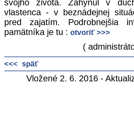
svojho života. Zahynul v duc
vlastenca - v beznádejnej situá
pred zajatím. Podrobnejšia i
pamätníka je tu :
otvoriť >>>
( administráto
<<< späť
Vložené 2. 6. 2016 - Aktual