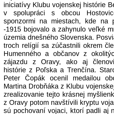
iniciatívy Klubu vojenskej históri
v spolupráci s obcou Hostovic
sponzormi na miestach, kde na 
-1915 bojovalo a zahynulo veľké m
územia dnešného Slovenska. Posvi
troch relígií sa zúčastnili okrem 
Humenného a občanov z okolitých
zájazdu z Oravy, ako aj členovi
histórie z Poľska a Trenčína. Sta
Peter Čopák ocenil medailou o
Martina Drobňáka z Klubu vojenskej
zrealizovanie tejto krásnej myšlien
z Oravy potom navštívili kryptu vo
sú pochovaní vojaci, ktorí padli aj