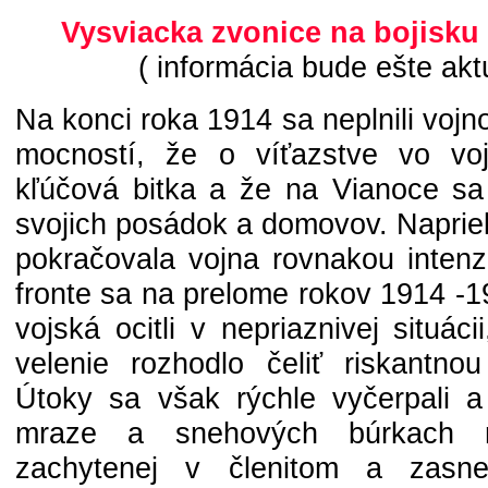
Vysviacka zvonice na bojisku 
( informácia bude ešte akt
Na konci roka 1914 sa neplnili voj
mocností, že o víťazstve vo vo
kľúčová bitka a že na Vianoce sa 
svojich posádok a domovov. Naprie
pokračovala vojna rovnakou inten
fronte sa na prelome rokov 1914 -
vojská ocitli v nepriaznivej situác
velenie rozhodlo čeliť riskantno
Útoky sa však rýchle vyčerpali a 
mraze a snehových búrkach n
zachytenej v členitom a zasn