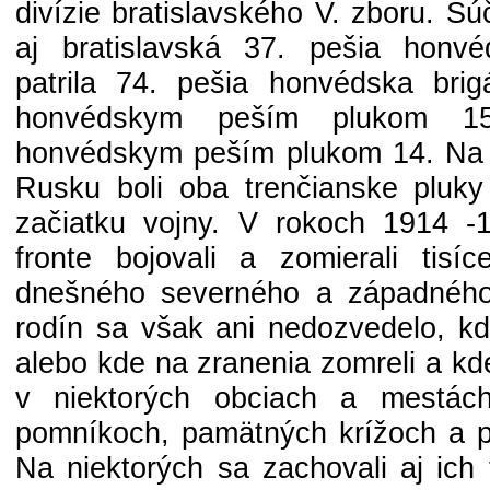
divízie bratislavského V. zboru. S
aj bratislavská 37. pešia honvéd
patrila 74. pešia honvédska bri
honvédskym peším plukom 15
honvédskym peším plukom 14. Na v
Rusku boli oba trenčianske pluk
začiatku vojny. V rokoch 1914 
fronte bojovali a zomierali tis
dnešného severného a západnéh
rodín sa však ani nedozvedelo, kde
alebo kde na zranenia zomreli a kd
v niektorých obciach a mestá
pomníkoch, pamätných krížoch a p
Na niektorých sa zachovali aj ich 