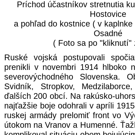
Príchod účastníkov stretnutia k
Hostovice
a pohľad do kostnice ( v kaplnke )
Osadné
( Foto sa po "kliknutí"
Ruské vojská postupovali spočia
prenikli v novembri 1914 hlboko
severovýchodného Slovenska. Obs
Svidník, Stropkov, Medzilabor
ďalších 200 obcí. Na rakúsko-uhor
najťažšie boje odohrali v apríli 191
ruskej armády prelomiť front vo V
útokom na Vranov a Humenné. Ťažk
komplikoval situáciu obom bojujúci