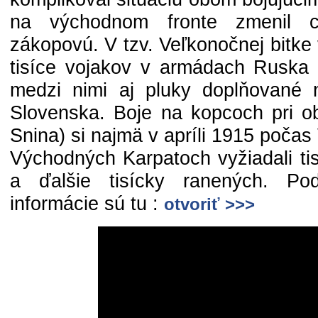
na východnom fronte zmenil c
zákopovú. V tzv. Veľkonočnej bitke v
tisíce vojakov v armádach Ruska
medzi nimi aj pluky doplňované
Slovenska. Boje na kopcoch pri ob
Snina) si najmä v apríli 1915 počas
Východných Karpatoch vyžiadali ti
a ďalšie tisícky ranených. Podr
informácie sú tu :
otvoriť >>>