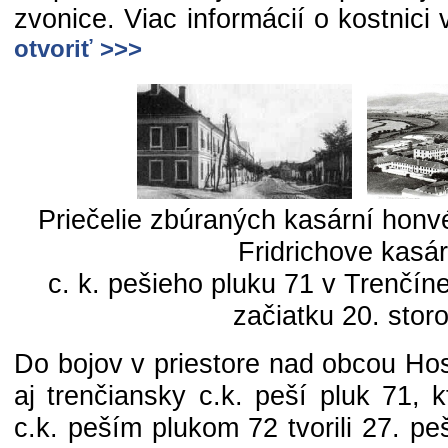
zvonice. Viac informácií o kostnici 
otvoriť >>>
Priečelie zbúraných kasární honv
Fridrichove kasá
c. k. pešieho pluku 71 v Trenčín
začiatku 20. storo
Do bojov v priestore nad obcou Ho
aj trenčiansky c.k. peší pluk 71, 
c.k. peším plukom 72 tvorili 27. pe