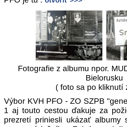
otvoriť >>>
Fotografie z albumu npor. MUD
Bielorusku
( foto sa po kliknutí
Výbor KVH PFO - ZO SZPB "gener
1 aj touto cestou ďakuje za poži
prezretí priniesli ukázať albumy 