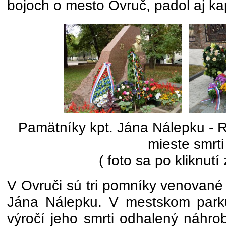
bojoch o mesto Ovruč, padol aj ka
Pamätníky kpt. Jána Nálepku - R
mieste smrti
( foto sa po kliknutí
V Ovruči sú tri pomníky venované
Jána Nálepku. V mestskom parku
výročí jeho smrti odhalený náhr