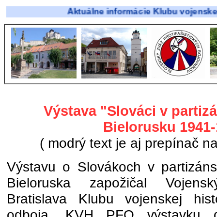
Aktuálne informácie Klubu vojenskej histórie
Výstava "Slováci v partiz
Bielorusku 1941
( modrý text je aj prepínač na
Výstavu o Slovákoch v partizán
Bieloruska zapožičal Vojensk
Bratislava Klubu vojenskej histó
odboja. KVH PFO výstavku d