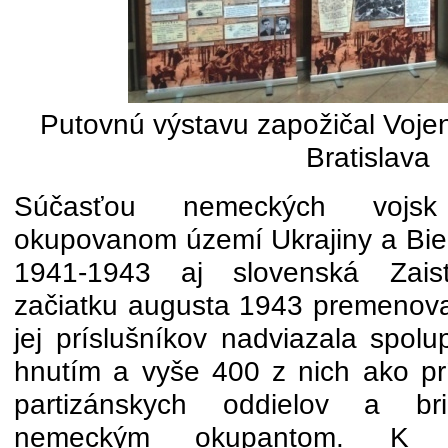
Putovnú výstavu zapožičal Vojen
Bratislava
Súčasťou nemeckých vojs
okupovanom území Ukrajiny a Biel
1941-1943 aj slovenská Zaisť
začiatku augusta 1943 premenova
jej príslušníkov nadviazala spol
hnutím a vyše 400 z nich ako prí
partizánskych oddielov a bri
nemeckým okupantom. K 