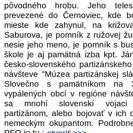
pôvodného hrobu. Jeho teles
prevezené do Černoviec, kde b
mieste kde zahynul, na križov
Saburova, je pomník z ružovej žul
nesie jeho meno, je pomník s bu
škole je aj pamätná izba kpt. Já
česko-slovenského partizánskeho
návšteve "Múzea partizánskej slá
Slovečno s pamätníkom na 
vypálených obcí v regióne návšt
sa mnohí slovenskí vojaci
partizánom, alebo bojovať v ich 
nemeckým okupantom. Podrobnej
PFO je tu :