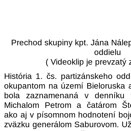
Prechod skupiny kpt. Jána Nále
oddielu
( Videoklip je prevzatý
História 1. čs. partizánskeho odd
okupantom na území Bieloruska aj
bola zaznamenaná v denníku 
Michalom Petrom a čatárom Š
ako aj v písomnom hodnotení bojo
zväzku generálom Saburovom. Už 