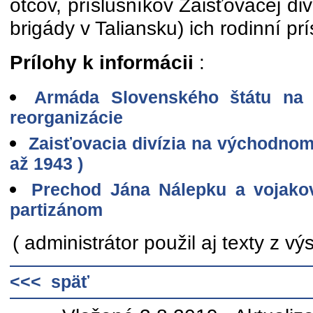
otcov, príslušníkov Zaisťovacej div
brigády v Taliansku) ich rodinní prí
Prílohy k informácii
:
Armáda Slovenského štátu na
reorganizácie
Zaisťovacia divízia na východnom
až 1943 )
Prechod Jána Nálepku a vojako
partizánom
( administrátor použil aj texty z v
<<< späť