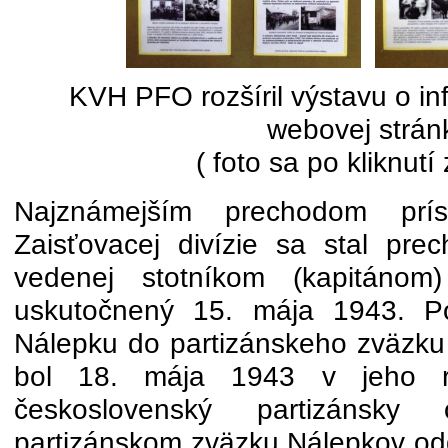
KVH PFO rozšíril výstavu o in
webovej strán
( foto sa po kliknutí
Najznámejším prechodom prísl
Zaisťovacej divízie sa stal pre
vedenej stotníkom (kapitáno
uskutočnený 15. mája 1943. Po
Nálepku do partizánskeho zväzku
bol 18. mája 1943 v jeho rá
československý partizánsky
partizánskom zväzku Nálepkov odd