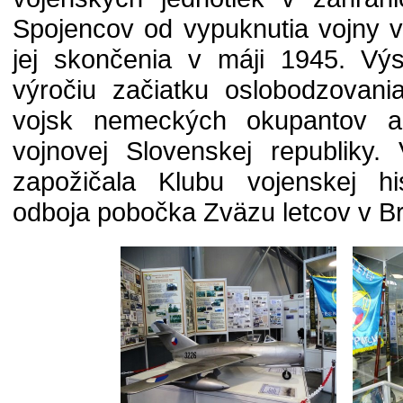
Spojencov od vypuknutia vojny 
jej skončenia v máji 1945. Vý
výročiu začiatku oslobodzovani
vojsk nemeckých okupantov a 
vojnovej Slovenskej republiky.
zapožičala Klubu vojenskej hist
odboja pobočka Zväzu letcov v B