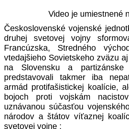
Video je umiestnené 
Československé vojenské jednotk
druhej svetovej vojny sformov
Francúzska, Stredného východ
vtedajšieho Sovietskeho zväzu aj
na Slovensku a partizánske 
predstavovali takmer iba nepa
armád protifašistickej koalície, 
bojoch proti vojskám nacistov
uznávanou súčasťou vojenského 
národov a štátov víťaznej koalí
svetovej vojne :