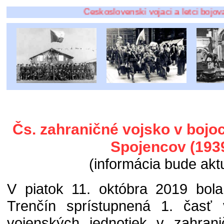
Československí vojaci a letci bojovali po zá
Čs. zahraničné vojsko v bojo
Spojencov (193
(informácia bude akt
V piatok 11. októbra 2019 bol
Trenčín sprístupnená 1. časť 
vojenských jednotiek v zahran