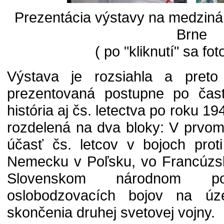
Prezentácia výstavy na medziná
Brne
( po "kliknutí" sa fot
Výstava je rozsiahla a pret
prezentovaná postupne po čast
história aj čs. letectva po roku 1
rozdelená na dva bloky: V prvom
účasť čs. letcov v bojoch prot
Nemecku v Poľsku, vo Francúzsku
Slovenskom národnom p
oslobodzovacích bojov na úz
skončenia druhej svetovej vojny.