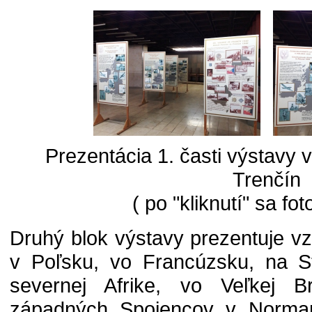
Prezentácia 1. časti výstavy
Trenčín
( po "kliknutí" sa fot
Druhý blok výstavy prezentuje vzn
v Poľsku, vo Francúzsku, na S
severnej Afrike, vo Veľkej Br
západných Spojencov v Normand