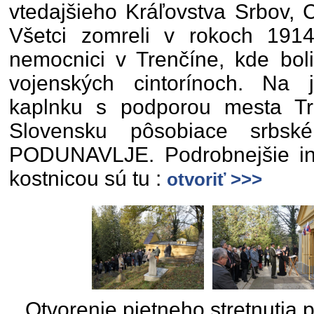
vtedajšieho Kráľovstva Srbov, 
Všetci zomreli v rokoch 191
nemocnici v Trenčíne, kde bol
vojenských cintorínoch. Na 
kaplnku s podporou mesta Tr
Slovensku pôsobiace srbs
PODUNAVLJE. Podrobnejšie in
kostnicou sú tu :
otvoriť >>>
Otvorenie pietneho stretnutia 