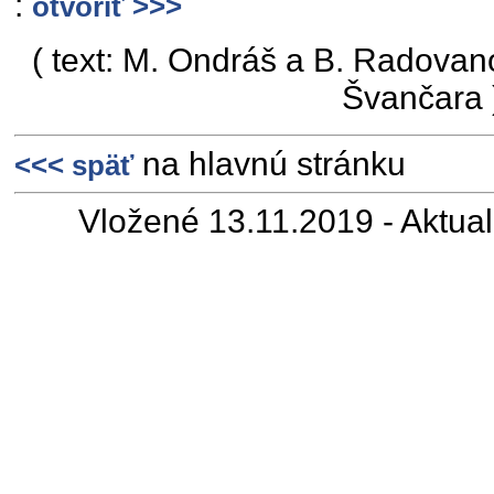
:
otvoriť >>>
( text: M. Ondráš a B. Radovanov
Švančara 
na hlavnú stránku
<<< späť
Vložené 13.11.2019 - Aktua