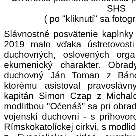
SHS
( po "kliknutí" sa fotog
Slávnostné posvätenie kaplnky
2019 malo vďaka ústretovosti
duchovných, oslovených organ
ekumenický charakter. Obrad
duchovný Ján Toman z Báno
ktorému asistoval pravosláv
kapitán Simon Czap z Michalo
modlitbou "Očenáš" sa pri obrade
vojenskí duchovní - s príhovor
Rímskokatolíckej cirkvi, s modli