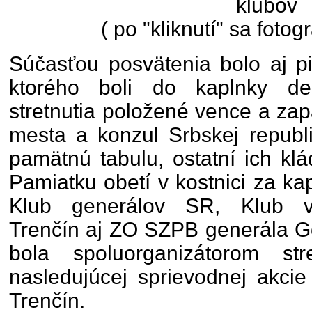
klubov
( po "kliknutí" sa fotog
Súčasťou posvätenia bolo aj pi
ktorého boli do kaplnky del
stretnutia položené vence a zap
mesta a konzul Srbskej republi
pamätnú tabulu, ostatní ich klá
Pamiatku obetí v kostnici za ka
Klub generálov SR, Klub vo
Trenčín aj ZO SZPB generála Go
bola spoluorganizátorom st
nasledujúcej sprievodnej akci
Trenčín.