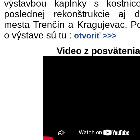
výstavbou kaplnky s kostnic
poslednej rekonštrukcie aj d
mesta Trenčín a Kragujevac. Po
o výstave sú tu :
otvoriť >>>
Video z posväteni