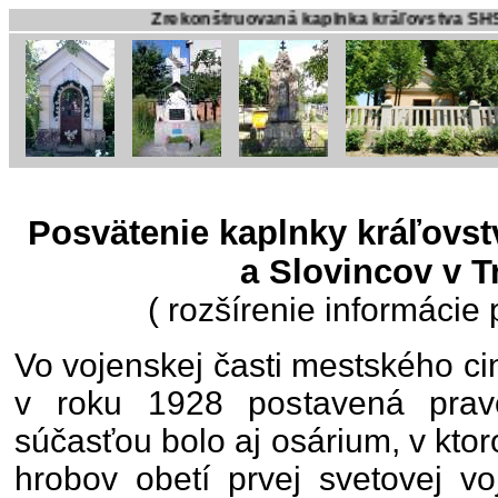
Zrekonštruovaná kaplnka kráľovstva SHS v Trenčín
Posvätenie kaplnky kráľovst
a Slovincov v T
( rozšírenie informácie
Vo vojenskej časti mestského ci
v roku 1928 postavená pravo
súčasťou bolo aj osárium, v ktor
hrobov obetí prvej svetovej vo