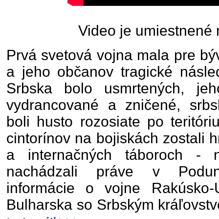
Video je umiestnené 
Prvá svetová vojna mala pre bý
a jeho občanov tragické násle
Srbska bolo usmrtených, jeh
vydrancované a zničené, srbsk
boli husto rozosiate po teritór
cintorínov na bojiskách zostali h
a internačných táboroch - 
nachádzali práve v Poduna
informácie o vojne Rakúsko
Bulharska so Srbským kráľovstv