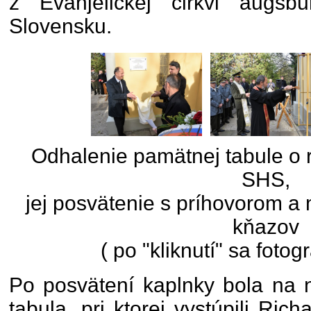
z Evanjelickej cirkvi augsb
Slovensku.
Odhalenie pamätnej tabule o r
SHS,
jej posvätenie s príhovorom a
kňazov
( po "kliknutí" sa fotog
Po posvätení kaplnky bola na 
tabula, pri ktorej vystúpili Ric