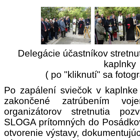
Delegácie účastníkov stretnut
kaplnky
( po "kliknutí" sa fotog
Po zapálení sviečok v kaplnke 
zakončené zatrúbením voje
organizátorov stretnutia po
SLOGA prítomných do Posádkov
otvorenie výstavy, dokumentujúc