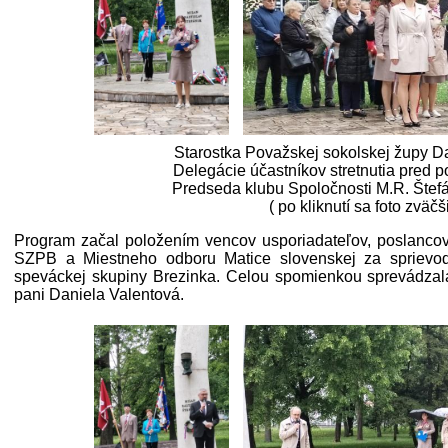
Starostka Považskej sokolskej župy D
Delegácie účastníkov stretnutia pred 
Predseda klubu Spoločnosti M.R. Štefá
( po kliknutí sa foto zväčš
Program začal položením vencov usporiadateľov, poslancov
SZPB a Miestneho odboru Matice slovenskej za sprievo
speváckej skupiny Brezinka. Celou spomienkou sprevádzala
pani Daniela Valentová.