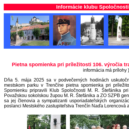
Informácie klubu Spoločnosti Milana 
Pietna spomienka pri príležitosti 106. výročia t
informácia má prílohy 
Dňa 5. mája 2025 sa v podvečerných hodinách uskutočni
mestskom parku v Trenčíne pietna spomienka pri príležitost
Spomienku pripravili Klub Spoločnosti M. R. Štefánika p
Považskou sokolskou župou M. R. Štefánika a ZO SZPB gen. G
sa jej členovia a sympatizanti usporiadateľských organizáci
poslanci Mestského zastupiteľstva Trenčín Naďa Lorencová 