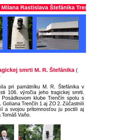
Rastislava Štefánika Trenčín
ragickej smrti M. R. Štefánika
(
)
la pri pamätníku M. R. Štefánika v
i 106. výročia jeho tragickej smrti.
ri Posádkovom klube Trenčín spolu s
oliana Trenčín 1 aj ZO 2. Zúčastnili
í a svojou prítomnosťou ju poctili aj
a Tomáš Vaňo.