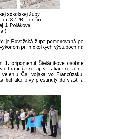
ej sokolskej župy,
boru SZPB Trenčín
ej J. Poláková
ia )
rečo je Považská župa pomenovaná po
 výkonom pri niekoľkých výstupoch na
n 1, pripomenul Štefánikove osobné
 vo Francúzsku aj v Taliansku a na
veleniu Čs. vojska vo Francúzsku.
a bol ako prvý presunutý do vlasti a