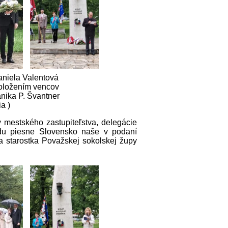
aniela Valentová
položením vencov
nika P. Švantner
ia )
 mestského zastupiteľstva, delegácie
du piesne Slovensko naše v podaní
 starostka Považskej sokolskej župy