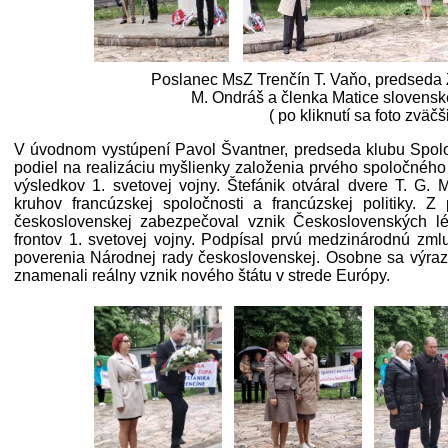
Poslanec MsZ Trenčín T. Vaňo, predseda
M. Ondráš a členka Matice slovensk
( po kliknutí sa foto zväčš
V úvodnom vystúpení Pavol Švantner, predseda klubu Spoloč
podiel na realizáciu myšlienky založenia prvého spoločného
výsledkov 1. svetovej vojny. Štefánik otváral dvere T. G.
kruhov francúzskej spoločnosti a francúzskej politiky. 
československej zabezpečoval vznik Československých l
frontov 1. svetovej vojny. Podpísal prvú medzinárodnú zmlu
poverenia Národnej rady československej. Osobne sa výrazn
znamenali reálny vznik nového štátu v strede Európy.