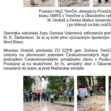
Poslanci MsZ Trenčín, delegácia Považsk
klubu SMRŠ v Trenčíne a Oblastného vý
M. Ondráš a členka Matice slovensk
( po kliknutí sa foto zväčš
Starostka sokolskej župy Daniela Valentová zdôvodnila p
M. R. Štefánikovi. Je to aj kvôli jeho významným športovým
Mont Blanc.
Miroslav Ondráš, predseda ZO SZPB gen. Goliana Trenčí
zásluhy na sformovaní jednotiek Československých légií
podriadení Československého armádneho zboru v Rusku 
Poukázal aj na skutočnosť, že čs. armádny zbor z Taliansk
nasadený do bojov aj proti Maďarskej armáde.