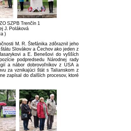
 ZO SZPB Trenčín 1
ej J. Poláková
ia )
nosti M. R. Štefánika zdôraznil jeho
 štátu Slovákov a Čechov ako jeden z
 Masarykovi a E. Benešovi do vyšších
Z pozície podpredsedu Národnej rady
égií a nábor dobrovoľníkov z USA a
vu za vznikajúci štát s Talianskom z
e zapísal do ďalších procesov, ktoré