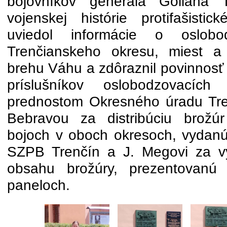
bojovníkov generála Goliana
vojenskej histórie protifašisti
uviedol informácie o oslobo
Trenčianskeho okresu, miest 
brehu Váhu a zdôraznil povinnosť
príslušníkov oslobodzovacíc
prednostom Okresného úradu Tr
Bebravou za distribúciu brožú
bojoch v oboch okresoch, vydan
SZPB Trenčín a J. Megovi za v
obsahu brožúry, prezentovanú
paneloch.