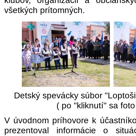
klubov, organizácií a občiansk
všetkých prítomných.
Detský spevácky súbor "Loptoši"
( po "kliknutí" sa foto
V úvodnom príhovore k účastníko
prezentoval informácie o situá