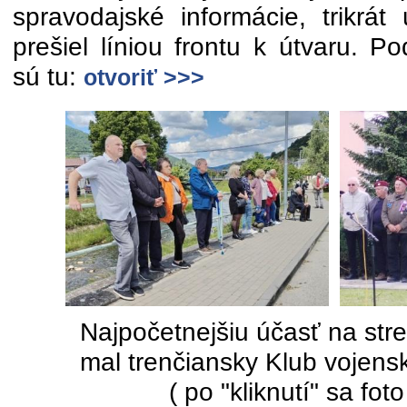
spravodajské informácie, trikrát 
prešiel líniou frontu k útvaru. P
sú tu:
otvoriť >>>
Najpočetnejšiu účasť na stre
mal trenčiansky Klub vojens
( po "kliknutí" sa foto