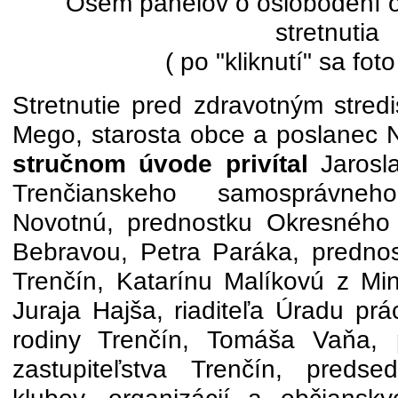
Osem panelov o oslobodení ob
stretnutia
( po "kliknutí" sa foto
Stretnutie pred zdravotným stredi
Mego, starosta obce a poslanec 
stručnom úvode privítal
Jarosl
Trenčianskeho samosprávneh
Novotnú, prednostku Okresného
Bebravou, Petra Paráka, predno
Trenčín, Katarínu Malíkovú z Min
Juraja Hajša, riaditeľa Úradu prá
rodiny Trenčín, Tomáša Vaňa, 
zastupiteľstva Trenčín, predse