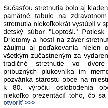
Súčasťou stretnutia bolo aj klade
pamätné tabule na zdravotnom 
stretnutia niekoľkokrát vystúpil v 
detský súbor "Loptoši." Potles
Drietomy a hostí na záver stretnu
záujmu aj poďakovania nielen o
všetkým zúčastneným za vydaren
tradičné stretnutie vo dvore
príbuzných plukovníka im memo
pozvánka starostu obce na miestn
k 80. výročiu oslobodenia ob
niekoľko prezentácií toho, čo sa
otvoriť >>>