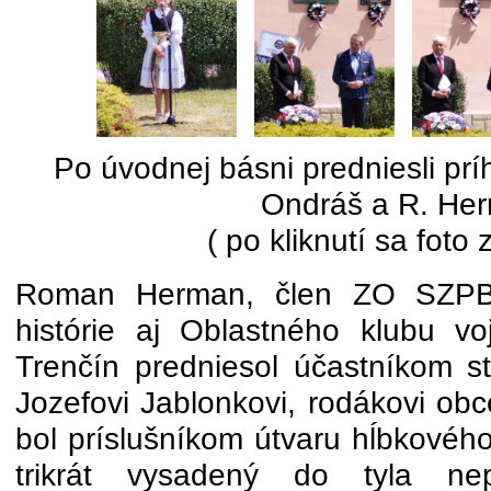
Po úvodnej básni predniesli prí
Ondráš a R. He
( po kliknutí sa foto 
Roman Herman, člen ZO SZPB 
histórie aj Oblastného klubu v
Trenčín predniesol účastníkom st
Jozefovi Jablonkovi, rodákovi ob
bol príslušníkom útvaru hĺbkového
trikrát vysadený do tyla nep