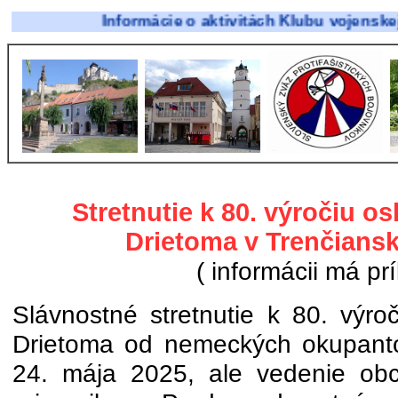
Informácie o aktivitách Klubu vojenskej histó
Stretnutie k 80. výročiu o
Drietoma v Trenčians
( informácii má prí
Slávnostné stretnutie k 80. výro
Drietoma od nemeckých okupanto
24. mája 2025, ale vedenie obc