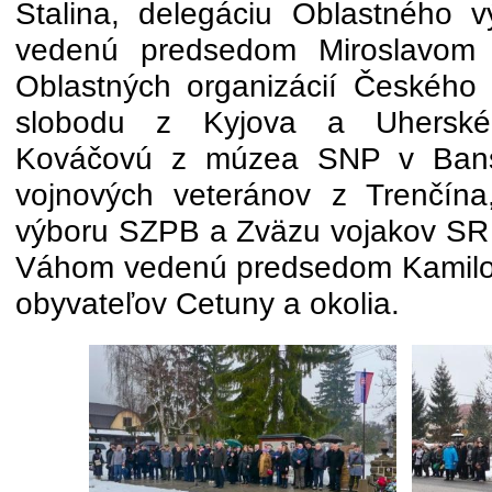
Stalina, delegáciu Oblastného 
vedenú predsedom Miroslavom 
Oblastných organizácií Českého
slobodu z Kyjova a Uherskéh
Kováčovú z múzea SNP v Banske
vojnových veteránov z Trenčína
výboru SZPB a Zväzu vojakov SR
Váhom vedenú predsedom Kamilom
obyvateľov Cetuny a okolia.