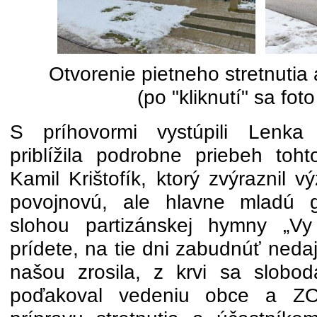
Otvorenie pietneho stretnutia
(po "kliknutí" sa fot
S príhovormi vystúpili Lenka 
priblížila podrobne priebeh to
Kamil Krištofík, ktorý zvýraznil
povojnovú, ale hlavne mladú g
slohou partizánskej hymny „V
prídete, na tie dni zabudnúť neda
našou zrosila, z krvi sa slobod
poďakoval vedeniu obce a 