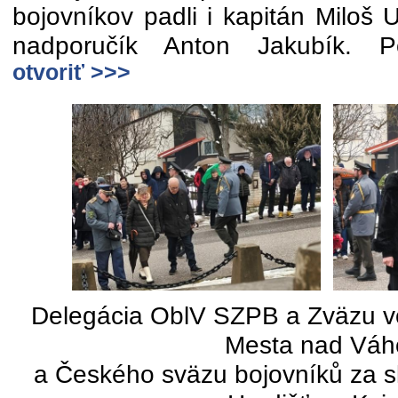
bojovníkov padli i kapitán Miloš 
nadporučík Anton Jakubík. P
otvoriť >>>
Delegácia OblV SZPB a Zväzu v
Mesta nad Vá
a Českého sväzu bojovníků za 