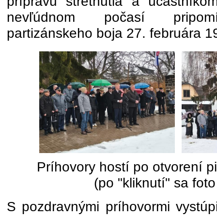
prípravu stretnutia a účastník
nevľúdnom počasí pripomí
partizánskeho boja 27. februára 1
Príhovory hostí po otvorení p
(po "kliknutí" sa fot
S pozdravnými príhovormi vystúpi