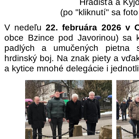
Hradišťa a Kyj
(po "kliknutí" sa fot
V nedeľu
22. februára 2026 v 
obce Bzince pod Javorinou) sa 
padlých a umučených pietna 
hrdinský boj. Na znak piety a vďa
a kytice mnohé delegácie i jednotli