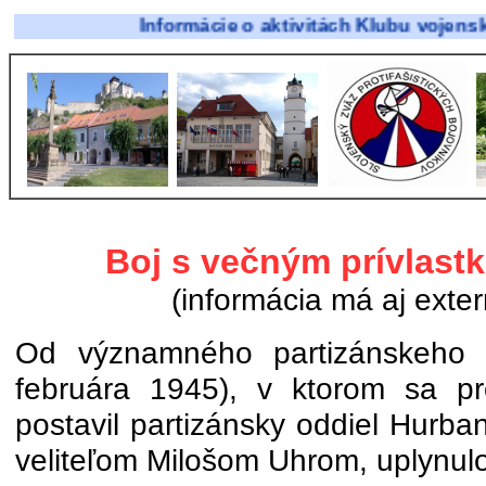
Informácie o aktivitách Klubu vojenskej histó
Boj s večným prívlast
(informácia má aj exter
Od významného partizánskeho 
februára 1945), v ktorom sa prot
postavil partizánsky oddiel Hurba
veliteľom Milošom Uhrom, uplynulo