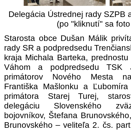
Delegácia Ústrednej rady SZPB 
(po "kliknutí" sa fot
Starosta obce Dušan Málik privít
rady SR a podpredsedu Trenčian
kraja Michala Barteka, prednos
Váhom a podpredsedu TSK Jo
primátorov Nového Mesta n
Františka Mašlonku a Ľubomíra 
primátora Starej Turej, staros
delegáciu Slovenského zväzu
bojovníkov, Štefana Brunovského,
Brunovského – veliteľa 2. čs. part