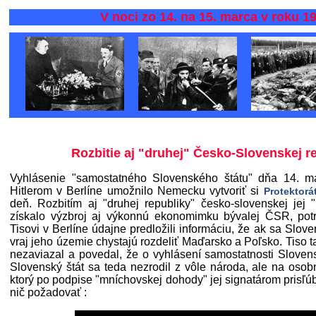
V noci zo 14. na 15. marca v roku 193
Rozbitie aj "druhej" Česko-Slovenskej r
Vyhlásenie "samostatného Slovenského štátu" dňa 14. m
Hitlerom v Berlíne umožnilo Nemecku vytvoriť si
Protektor
deň. Rozbitím aj "druhej republiky" česko-slovenskej jej
získalo výzbroj aj výkonnú ekonomimku bývalej ČSR, potr
Tisovi v Berlíne údajne predložili informáciu, že ak sa Slov
vraj jeho územie chystajú rozdeliť Maďarsko a Poľsko. Tiso t
nezaviazal a povedal, že o vyhlásení samostatnosti Slove
Slovenský štát sa teda nezrodil z vôle národa, ale na osobn
ktorý po podpise "mníchovskej dohody" jej signatárom prisľ
nič požadovať :