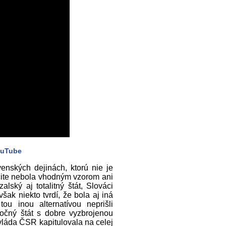
uTube
enských dejinách, ktorú nie je
čite nebola vhodným vzorom ani
lský aj totalitný štát, Slováci
ak niekto tvrdí, že bola aj iná
ou inou alternatívou neprišli
ločný štát s dobre vyzbrojenou
láda ČSR kapitulovala na celej