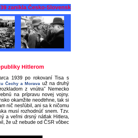
9 zanikla Česko-Slovenská republika
epubliky Hitlerom
arca 1939 po rokovaní Tisa s
už na druhý
átu Čechy a Morava
 "rozkladom z vnútra" Nemecko
ebnú na prípravu novej vojny.
ensko okamžite neodtrhne, tak si
am nič nesľúbil, ani sa k ničomu
nska musí rozhodnúť snem. Tzv.
ý a veľmi drsný nátlak Hitlera,
úbil, že už nebude od ČSR vôbec