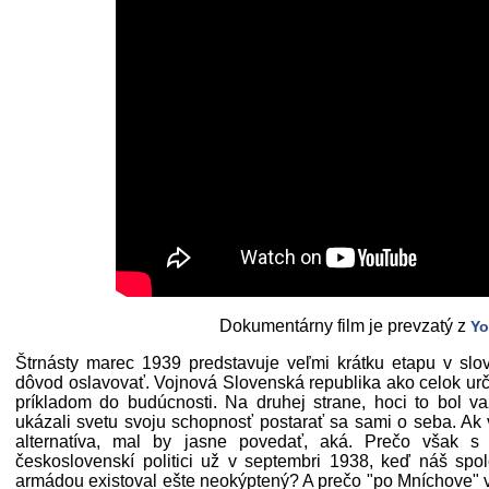
Dokumentárny film je prevzatý z
Yo
Štrnásty marec 1939 predstavuje veľmi krátku etapu v slov
dôvod oslavovať. Vojnová Slovenská republika ako celok ur
príkladom do budúcnosti. Na druhej strane, hoci to bol vaza
ukázali svetu svoju schopnosť postarať sa sami o seba. Ak vš
alternatíva, mal by jasne povedať, aká. Prečo však s t
československí politici už v septembri 1938, keď náš spo
armádou existoval ešte neokýptený? A prečo "po Mníchove" v