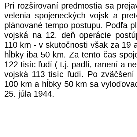
Pri rozširovaní predmostia sa prej
velenia spojeneckých vojsk a pret
plánované tempo postupu. Podľa pl
vojská na 12. deň operácie postú
110 km - v skutočnosti však za 19 a
hĺbky iba 50 km. Za tento čas spoje
122 tisíc ľudí ( t.j. padlí, ranení a n
vojská 113 tisíc ľudí. Po zväčšení
100 km a hĺbky 50 km sa vyloďovac
25. júla 1944.