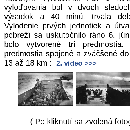
vyloďovania bol v dvoch sledo
výsadok a 40 minút trvala delos
Vylodenie prvých jednotiek a útv
pobreží sa uskutočnilo ráno 6. jú
bolo vytvorené tri predmostia
predmostia spojené a zväčšené do 
13 až 18 km :
2. video >>>
( Po kliknutí sa zvolená foto