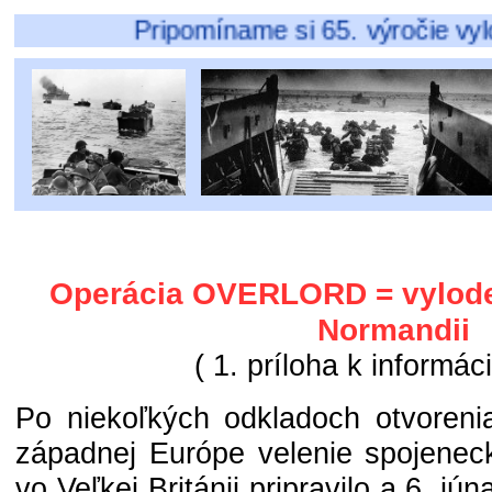
Pripomíname si 65. výročie vylodenia 
Operácia OVERLORD = vylode
Normandii
( 1. príloha k informáci
Po niekoľkých odkladoch otvorenia
západnej Európe velenie spojeneck
vo Veľkej Británii pripravilo a 6. jú