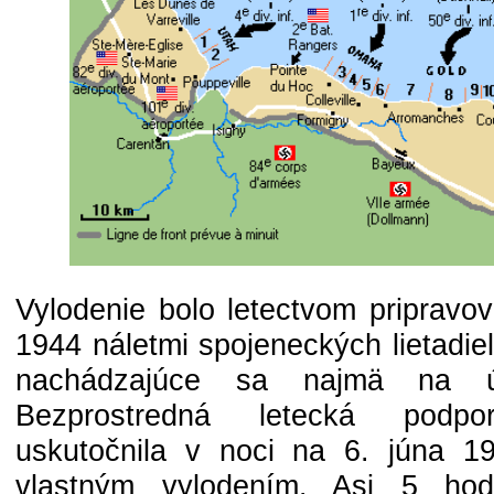
Vylodenie bolo letectvom pripravo
1944 náletmi spojeneckých lietadie
nachádzajúce sa najmä na ú
Bezprostredná letecká podp
uskutočnila v noci na 6. júna 194
vlastným vylodením. Asi 5 hod