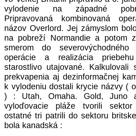
vylodenie na západné pobre
Pripravovaná kombinovaná oper
názov Overlord. Jej zámyslom bolo
na pobreží Normandie a potom z 
smerom do severovýchodného 
operácie a realizácia priebehu
starostlivo utajované. Kalkuloval
prekvapenia aj dezinformačnej ka
k vylodeniu dostali krycie názvy (
) : Utah, Omaha. Gold, Juno 
vyloďovacie pláže tvorili sekto
ostatné tri patrili do sektoru brits
bola kanadská :