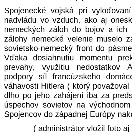
Spojenecké vojská pri vyloďovaní 
nadvládu vo vzduch, ako aj ones
nemeckých záloh do bojov a ich 
zálohy nemecké velenie muselo z
sovietsko-nemecký front do pásme
Vďaka dosiahnutiu momentu prekv
prevahy, využitiu nedostatkov A
podpory síl francúzskeho domác
váhavosti Hitlera ( ktorý považova
dlho po jeho zahájení iba za pred
úspechov sovietov na východnom f
Spojencov do západnej Európy nak
( administrátor vložil foto aj