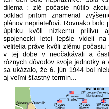
dilema : zlé počasie nútilo akciu
odklad pritom znamenal zvýšenie
plánov nepriateľovi. Rovnako bolo 
úplnku kvôli nízkemu prílivu 
spojeneckí letci lepšie videli n
velitelia práve kvôli zlému počasi
v tej dobe v neočakávali a časť
rôznych dôvodov svoje jednotky a v
sa ukázalo, že 6. jún 1944 bol nie
aj veľmi šťastný termín...