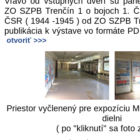
Vľavo od vstupných dverí sú pane
ZO SZPB Trenčín 1 o bojoch 1. Č
ČSR ( 1944 -1945 ) od ZO SZPB Tr
publikácia k výstave vo formáte PDF 
otvoriť >>>
Priestor vyčlenený pre expozíciu 
dielni
( po "kliknutí" sa foto 