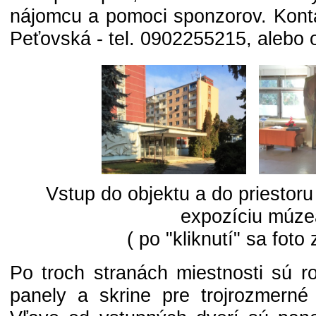
nájomcu a pomoci sponzorov. Konta
Peťovská - tel. 0902255215, alebo
Vstup do objektu a do priestor
expozíciu múze
( po "kliknutí" sa foto 
Po troch stranách miestnosti sú r
panely a skrine pre trojrozmerné