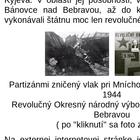
Bánovce nad Bebravou, až do k
vykonávali štátnu moc len revolučn
Partizánmi zničený vlak pri Mnícho
1944
Revolučný Okresný národný výbo
Bebravou
( po "kliknutí" sa foto 
Na externej internetovej stránke