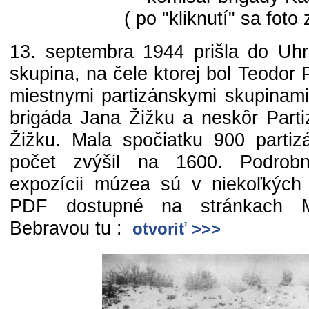
( po "kliknutí" sa foto 
13. septembra 1944 prišla do Uhr
skupina, na čele ktorej bol Teodor P
miestnymi partizánskymi skupinami
brigáda Jana Žižku a neskôr Part
Žižku. Mala spočiatku 900 partiz
počet zvýšil na 1600. Podrobn
expozícii múzea sú v niekoľkých
PDF dostupné na stránkach 
Bebravou tu :
otvoriť >>>