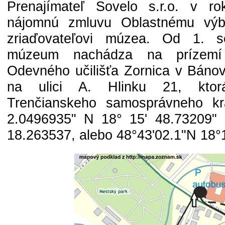
Prenajímateľ Sovelo s.r.o. v r
nájomnú zmluvu Oblastnému výb
zriaďovateľovi múzea. Od 1. 
múzeum nachádza na prízemí
Odevného učilišťa Zornica v Báno
na ulici A. Hlinku 21, ktor
Trenčianskeho samosprávneho kr
2.0496935" N 18° 15' 48.73209" 
18.263537, alebo 48°43'02.1"N 18°