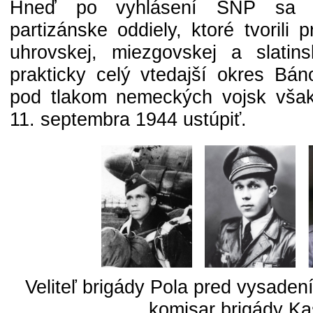
Hneď po vyhlásení SNP sa sf
partizánske oddiely, ktoré tvorili
uhrovskej, miezgovskej a slatinsk
prakticky celý vtedajší okres Bá
pod tlakom nemeckých vojsk však
11. septembra 1944 ustúpiť.
Veliteľ brigády Pola pred vysaden
komisar brigády K