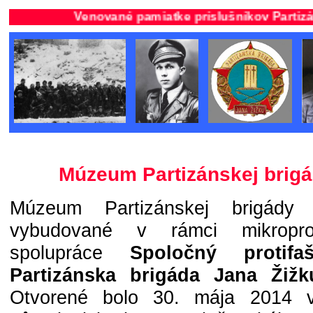
Venované pamiatke príslušníkov Partizánske
Múzeum Partizánskej brigá
Múzeum Partizánskej brigády
vybudované v rámci mikroproj
spolupráce
Spoločný protifa
Partizánska brigáda Jana Žiž
Otvorené bolo 30. mája 2014 v