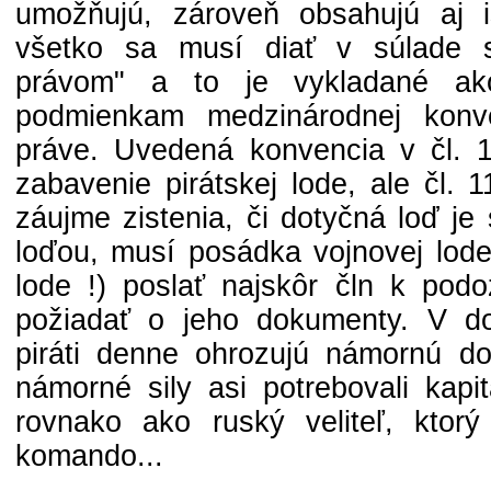
umožňujú, zároveň obsahujú aj 
všetko sa musí diať v súlade 
právom" a to je vykladané ak
podmienkam medzinárodnej kon
práve. Uvedená konvencia v čl. 
zabavenie pirátskej lode, ale čl. 
záujme zistenia, či dotyčná loď je
loďou, musí posádka vojnovej lode 
lode !) poslať najskôr čln k podo
požiadať o jeho dokumenty. V d
piráti denne ohrozujú námornú do
námorné sily asi potrebovali kapi
rovnako ako ruský veliteľ, ktorý
komando...