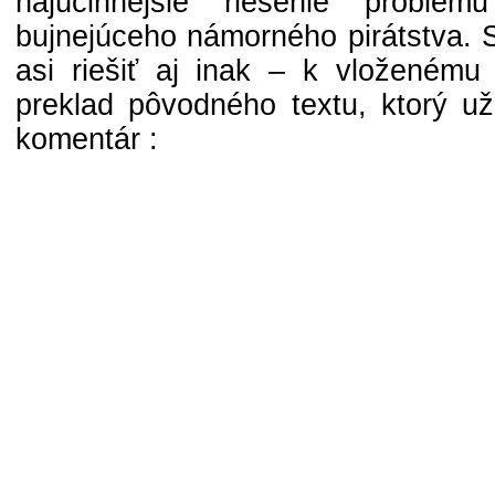
najúčinnejšie riešenie problém
bujnejúceho námorného pirátstva. S
asi riešiť aj inak – k vloženému 
preklad pôvodného textu, ktorý už
komentár :