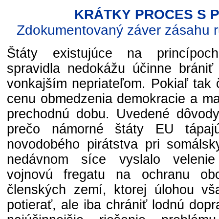
KRÁTKY PROCES S P
Zdokumentovaný záver zásahu 
Štáty existujúce na princípo
spravidla nedokážu účinne brániť
vonkajším nepriateľom. Pokiaľ tak č
cenu obmedzenia demokracie a mal
prechodnú dobu. Uvedené dôvody 
prečo námorné štáty EU tápaj
novodobého pirátstva pri somálsk
nedávnom síce vyslalo velen
vojnovú fregatu na ochranu obc
členských zemí, ktorej úlohou vša
potierať, ale iba chrániť lodnú dop