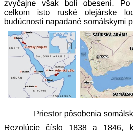
zvyčajne však boli obesení. P
celkom isto ruské olejárske 
budúcnosti napadané somálskymi pir
Priestor pôsobenia somálsk
Rezolúcie číslo 1838 a 1846, k