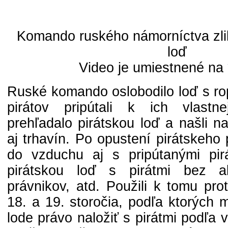
Komando ruského námorníctva zlik
loď
Video je umiestnené na
Ruské komando oslobodilo loď s ro
pirátov pripútali k ich vlastn
prehľadalo pirátskou loď a našli n
aj trhavín. Po opustení pirátskeho p
do vzduchu aj s pripútanými pirá
pirátskou loď s pirátmi bez a
právnikov, atd. Použili k tomu pro
18. a 19. storočia, podľa ktorých 
lode právo naložiť s pirátmi podľa 