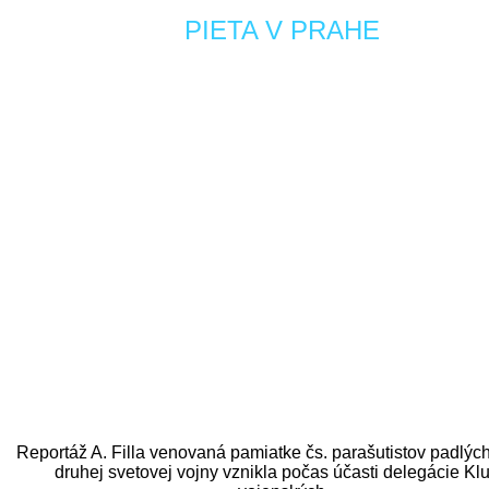
PIETA V PRAHE
Reportáž A. Filla venovaná pamiatke čs. parašutistov padlýc
druhej svetovej vojny vznikla počas účasti delegácie Kl