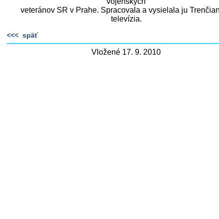
vojenských
veteránov SR v Prahe. Spracovala a vysielala ju Trenčia
televízia.
<<< späť
Vložené 17. 9. 2010