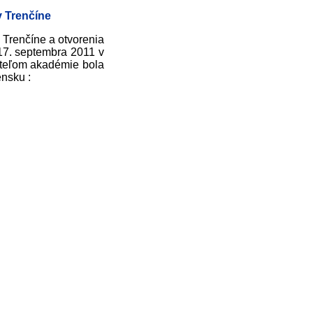
v Trenčíne
v Trenčíne a otvorenia
17. septembra 2011 v
teľom akadémie bola
nsku :