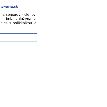
www.vii.sk
ia seniorov - členov
e, bola založená v
ice s poliklinikou v