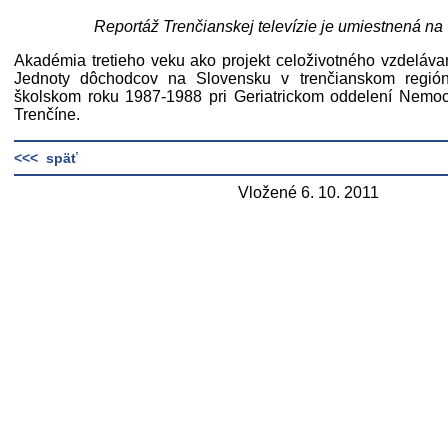
Reportáž Trenčianskej televízie je umiestnená na
Akadémia tretieho veku ako projekt celoživotného vzdelávan
Jednoty dôchodcov na Slovensku v trenčianskom región
školskom roku 1987-1988 pri Geriatrickom oddelení Nemocn
Trenčíne.
<<< späť
Vložené 6. 10. 2011