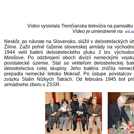
Video vysielala Trenčianska televízia na pamiatku
Video je umiestnené na
vii.s
Neskôr, po návrate na Slovensko, slúžil v delostreleckých 
Žiline. Zažil poľné ťaženie slovenskej armády na východn
1944 velil batérii delostreleckého pluku 2 tzv. výcho
Mirošove. Po odzbrojení oboch divízií nemeckými vojsk
povstalecké územie. Stal sa veliteľom delostreleckej bat
delostrelectva celej skupiny. Jeho batéria zničila nem
prepadla nemecké letisko Mokraď. Po ústupe povstalcov 
zväzku Stalin Nízkych Tatrách. Od februára 1945 bol prís
armádneho zboru v ZSSR.