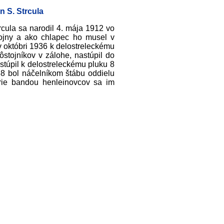
n S. Strcula
rcula sa narodil 4. mája 1912 vo
vojny a ako chlapec ho musel v
v októbri 1936 k delostreleckému
stojníkov v zálohe, nastúpil do
túpil k delostreleckému pluku 8
8 bol náčelníkom štábu oddielu
érie bandou henleinovcov sa im