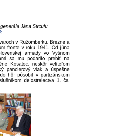
 generála Jána Strculu
k
útvaroch v Ružomberku, Brezne a
om fronte v roku 1941. Od júna
doslovenskej armády vo Vyšnom
ami sa mu podarilo prebiť na
érie Kosatec, neskôr veliteľom
ecký pancierový vlak a úspešne
do hôr pôsobil v partizánskom
lušníkom delostrelectva 1. čs.