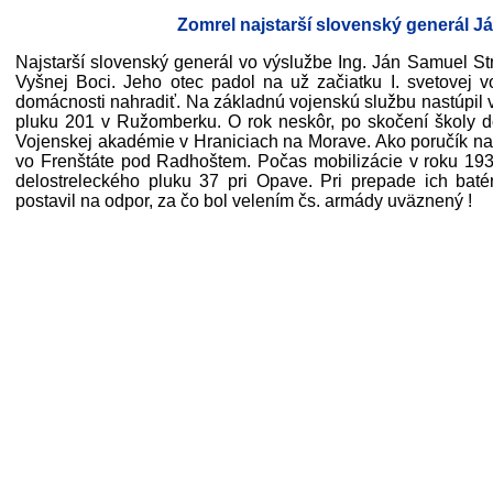
Zomrel najstarší slovenský generál Já
Najstarší slovenský generál vo výslužbe Ing. Ján Samuel St
Vyšnej Boci. Jeho otec padol na už začiatku I. svetovej 
domácnosti nahradiť. Na základnú vojenskú službu nastúpil 
pluku 201 v Ružomberku. O rok neskôr, po skočení školy dô
Vojenskej akadémie v Hraniciach na Morave. Ako poručík nas
vo Frenštáte pod Radhoštem. Počas mobilizácie v roku 193
delostreleckého pluku 37 pri Opave. Pri prepade ich bat
postavil na odpor, za čo bol velením čs. armády uväznený !