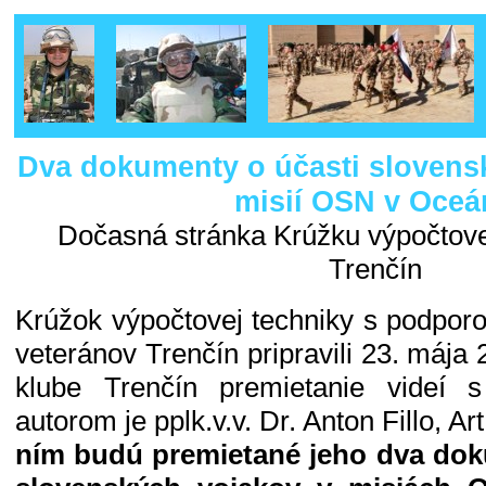
Dva dokumenty o účasti slovens
misií OSN v Oceá
Dočasná stránka Krúžku výpočtovej
Trenčín
Krúžok výpočtovej techniky s podpor
veteránov Trenčín pripravili 23. máj
klube Trenčín premietanie videí 
autorom je pplk.v.v. Dr. Anton Fillo, Ar
ním budú premietané jeho dva dok