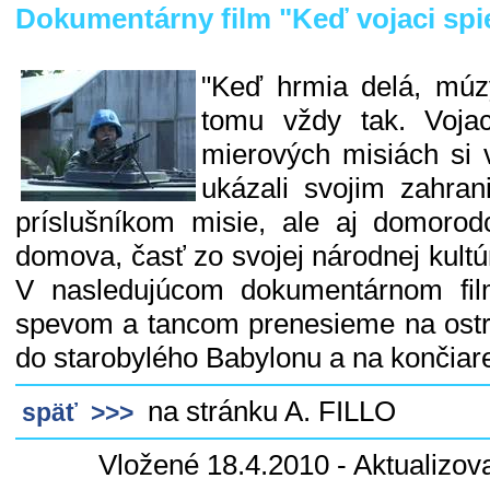
Dokumentárny film "Keď vojaci spiev
"Keď hrmia delá, múzy
tomu vždy tak. Vojac
mierových misiách si 
ukázali svojim zahra
príslušníkom misie, ale aj domoro
domova, časť zo svojej národnej kultú
V nasledujúcom dokumentárnom fil
spevom a tancom prenesieme na ostr
do starobylého Babylonu a na končiar
na stránku A. FILLO
späť >>>
Vložené 18.4.2010 - Aktualizov