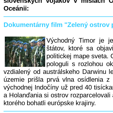
slovenských vojakov v misiách 
Oceánii:
Dokumentárny film "Zelený ostrov
Východný Timor je je
štátov, ktoré sa objav
politickej mape sveta.
pologuli s rozlohou o
vzdialený od austrálskeho Darwinu 
územie prišla prvá vlna osídlenia z 
východnej Indočíny už pred 40 tisícka
a Holanďania si ostrov rozparcelovali 
ktorého bohatli európske krajiny.