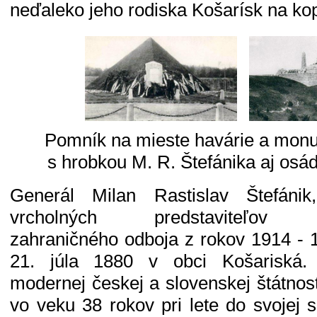
neďaleko jeho rodiska Košarísk na kop
Pomník na mieste havárie a mon
s hrobkou M. R. Štefánika aj osád
Generál Milan Rastislav Štefánik
vrcholných predstaviteľov č
zahraničného odboja z rokov 1914 - 
21. júla 1880 v obci Košariská.
modernej českej a slovenskej štátnost
vo veku 38 rokov pri lete do svojej s