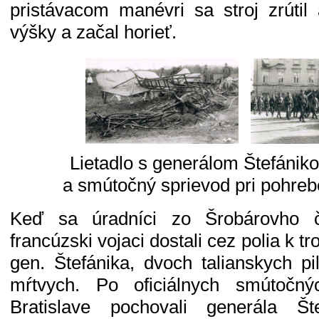
pristávacom manévri sa stroj zrútil
výšky a začal horieť.
Lietadlo s generálom Štefániko
a smútočný sprievod pri pohrebe
Keď sa úradníci zo Šrobárovho č
francúzski vojaci dostali cez polia k tr
gen. Štefánika, dvoch talianskych p
mŕtvych. Po oficiálnych smútočný
Bratislave pochovali generála Š