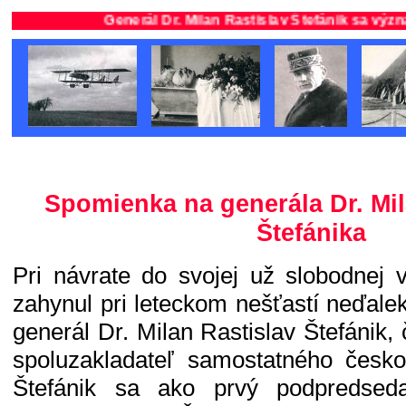
Generál Dr. Milan Rastislav Štefánik sa významne 
Spomienka na generála Dr. Mil
Štefánika
Pri návrate do svojej už slobodnej 
zahynul pri leteckom nešťastí neďalek
generál Dr. Milan Rastislav Štefánik, 
spoluzakladateľ samostatného česko
Štefánik sa ako prvý podpredsed